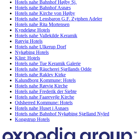
Hotels nahe Bahnhof Højby Sj.
Hotels nahe Bahnhof Asnæs
Hotels nahe Kirche von Højby
Hotels nahe Lensbaron G.F. Zytphen Adeler
Hotels nahe Rita Mortensen
Kyndeløse Hotels
Hotels nahe Vallekilde Keramik
Rørvig Hotels
Hotels nahe Ulkerup Dorf
Nykøbing Hotels
Klint: Hotels
Hotels nahe Tue Keramik Galerie
Hotels nahe Räucherei Sjællands Odde
Hotels nahe Raklev Kirke
Kalundborg Kommune: Hotels
Hotels nahe Rørvig Kirche
Hotels nahe Frederik der Siebte
Hotels nahe Faarevejle Kirche
Odsherred Kommune: Hotels
Hotels nahe Huset i Asnaes
Hotels nahe Bahnhof Nykøbing Sjælland Nyled
Kongstrup Hotels