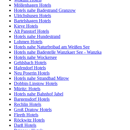
Möllenhagen Hotels
Hotels nahe Badestrand Granzow
Ulrichshusen Hotels
Bartelshagen Hotels
Kieve Hotels
Alt Panstorf Hotels
Hotels nahe Hundestrand
Lohmen Hotels
Hotels nahe Naturfreibad am Weißen See
Hotels nahe Badestelle Wanzkaer See - Wanzka
Hotels nahe Wockersee
Gehlsbach Hotels
Hafendorf Hotels
Neu Poserin Hotels
Hotels nahe Strandbad Mirow
Dobbin-Linstow Hotels
Müritz: Hotels
Hotels nahe Bahnhof Jabel
Bargensdorf Hotels
Rechlin Hotels
Groß Dratow Hotels
Fleeth Hotels
Röckwitz Hotels
Darß Hotels