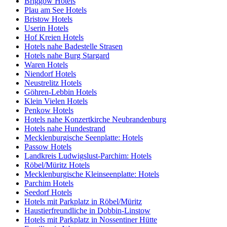
Briggow Hotels
Plau am See Hotels
Bristow Hotels
Userin Hotels
Hof Kreien Hotels
Hotels nahe Badestelle Strasen
Hotels nahe Burg Stargard
Waren Hotels
Niendorf Hotels
Neustrelitz Hotels
Göhren-Lebbin Hotels
Klein Vielen Hotels
Penkow Hotels
Hotels nahe Konzertkirche Neubrandenburg
Hotels nahe Hundestrand
Mecklenburgische Seenplatte: Hotels
Passow Hotels
Landkreis Ludwigslust-Parchim: Hotels
Röbel/Müritz Hotels
Mecklenburgische Kleinseenplatte: Hotels
Parchim Hotels
Seedorf Hotels
Hotels mit Parkplatz in Röbel/Müritz
Haustierfreundliche in Dobbin-Linstow
Hotels mit Parkplatz in Nossentiner Hütte