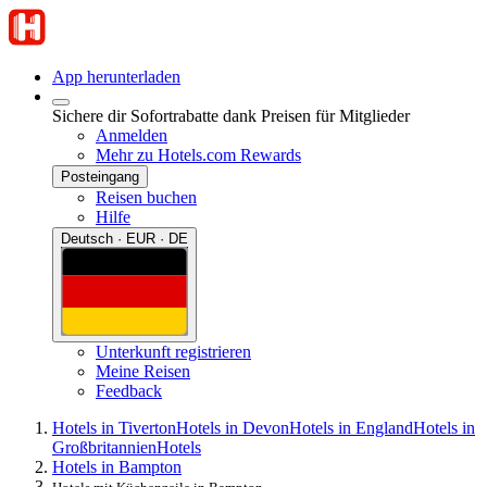
App herunterladen
Sichere dir Sofortrabatte dank Preisen für Mitglieder
Anmelden
Mehr zu Hotels.com Rewards
Posteingang
Reisen buchen
Hilfe
Deutsch · EUR · DE
Unterkunft registrieren
Meine Reisen
Feedback
Hotels in Tiverton
Hotels in Devon
Hotels in England
Hotels in
Großbritannien
Hotels
Hotels in Bampton