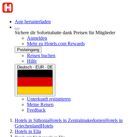
App herunterladen
Sichere dir Sofortrabatte dank Preisen für Mitglieder
Anmelden
Mehr zu Hotels.com Rewards
Posteingang
Reisen buchen
Hilfe
Deutsch · EUR · DE
Unterkunft registrieren
Meine Reisen
Feedback
Hotels in Sithonia
Hotels in Zentralmakedonien
Hotels in
Griechenland
Hotels
Hotels in Elia