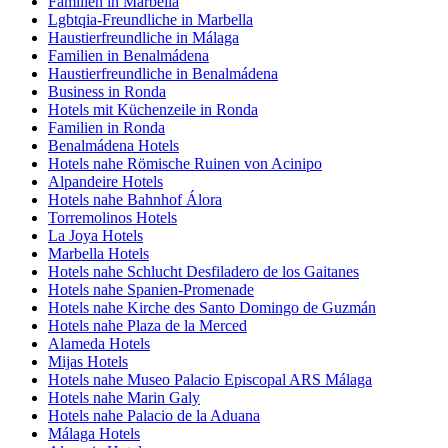
Familien in Marbella
Lgbtqia-Freundliche in Marbella
Haustierfreundliche in Málaga
Familien in Benalmádena
Haustierfreundliche in Benalmádena
Business in Ronda
Hotels mit Küchenzeile in Ronda
Familien in Ronda
Benalmádena Hotels
Hotels nahe Römische Ruinen von Acinipo
Alpandeire Hotels
Hotels nahe Bahnhof Álora
Torremolinos Hotels
La Joya Hotels
Marbella Hotels
Hotels nahe Schlucht Desfiladero de los Gaitanes
Hotels nahe Spanien-Promenade
Hotels nahe Kirche des Santo Domingo de Guzmán
Hotels nahe Plaza de la Merced
Alameda Hotels
Mijas Hotels
Hotels nahe Museo Palacio Episcopal ARS Málaga
Hotels nahe Marin Galy
Hotels nahe Palacio de la Aduana
Málaga Hotels