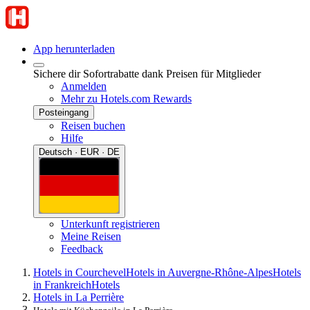
App herunterladen
Sichere dir Sofortrabatte dank Preisen für Mitglieder
Anmelden
Mehr zu Hotels.com Rewards
Posteingang
Reisen buchen
Hilfe
Deutsch · EUR · DE
Unterkunft registrieren
Meine Reisen
Feedback
Hotels in Courchevel
Hotels in Auvergne-Rhône-Alpes
Hotels
in Frankreich
Hotels
Hotels in La Perrière