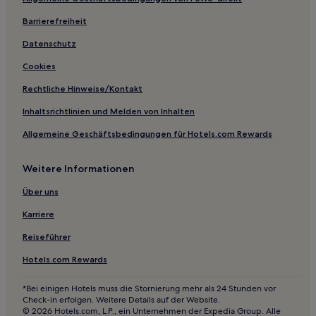
Hotels mit inbegriffenem Frühstück in Grasse
Barrierefreiheit
Familien in Grasse
Strand in Cannes
Datenschutz
Lgbtqia-Freundliche in Cannes
Cookies
Hotels mit inbegriffenem Frühstück in Cannes
Rechtliche Hinweise/Kontakt
Hotels mit Parkplatz in Mouans-Sartoux
Inhaltsrichtlinien und Melden von Inhalten
Hotels mit Parkplatz in Mandelieu-la-Napoule
Allgemeine Geschäftsbedingungen für Hotels.com Rewards
Haustierfreundliche in Mandelieu-la-Napoule
Weitere Informationen
Familien in Fayence
Haustierfreundliche in Fayence
Über uns
Haustierfreundliche in Valbonne
Karriere
Hotels nahe Bahnhof Saint-Raphaël Anthéor-Cap-Roux
Reiseführer
Hotels nahe Bahnhof Ranguin
Hotels.com Rewards
Hotels nahe Golf Old Course
*Bei einigen Hotels muss die Stornierung mehr als 24 Stunden vor
Valescure: Hotels
Check-in erfolgen. Weitere Details auf der Website.
© 2026 Hotels.com, L.P., ein Unternehmen der Expedia Group. Alle