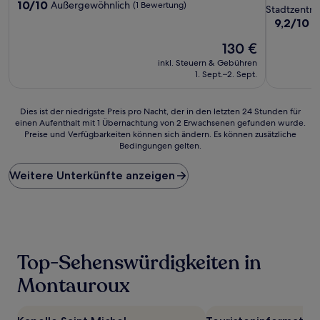
10.0
10/10
Außergewöhnlich
(1 Bewertung)
Sterne-
Stadtzentr
von
Unterkunf
9.2
9,2/10
W
10,
von
Außergewöhnlich,
Der
130 €
10,
(1
Preis
Wunderba
inkl. Steuern & Gebühren
Bewertung)
beträgt
(183
1. Sept.–2. Sept.
130 €
Bewertun
Dies
Dies ist der niedrigste Preis pro Nacht, der in den letzten 24 Stunden für
einen Aufenthalt mit 1 Übernachtung von 2 Erwachsenen gefunden wurde.
ist
Preise und Verfügbarkeiten können sich ändern. Es können zusätzliche
der
Bedingungen gelten.
niedrigste
Preis
Weitere Unterkünfte anzeigen
pro
Nacht,
der
in
den
letzten
24 Stunden
Top-Sehenswürdigkeiten in
für
einen
Montauroux
Aufenthalt
mit
1 Übernachtung