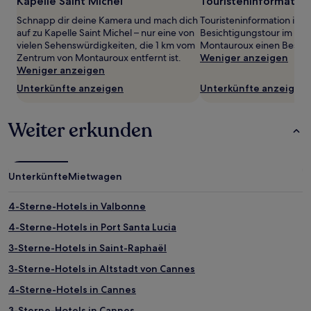
Kapelle Saint Michel
Touristeninformation
von
Schnapp dir deine Kamera und mach dich
Touristeninformation ist b
2 Erwachsenen
auf zu Kapelle Saint Michel – nur eine von
Besichtigungstour im Ze
gefunden
vielen Sehenswürdigkeiten, die 1 km vom
Montauroux einen Besuch
wurde.
Zentrum von Montauroux entfernt ist.
Weniger anzeigen
Preise
Weniger anzeigen
und
Verfügbarkeiten
Unterkünfte anzeigen
Unterkünfte anzeigen
können
sich
ändern.
Weiter erkunden
Es
können
zusätzliche
Bedingungen
Unterkünfte
Mietwagen
gelten.
4-Sterne-Hotels in Valbonne
4-Sterne-Hotels in Port Santa Lucia
3-Sterne-Hotels in Saint-Raphaël
3-Sterne-Hotels in Altstadt von Cannes
4-Sterne-Hotels in Cannes
3-Sterne-Hotels in Cannes