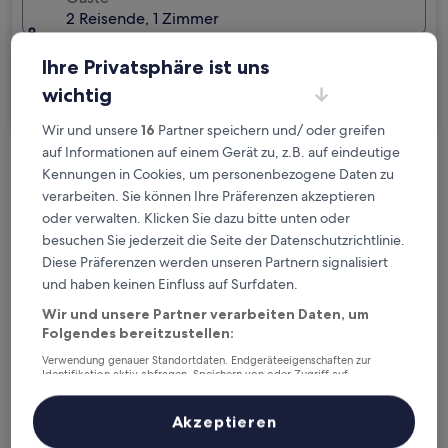
2 Reisende, 1 Zimmer
Ich reise geschäftlich
Ihre Privatsphäre ist uns
wichtig
Suchen
Wir und unsere
16
Partner speichern und/ oder greifen
auf Informationen auf einem Gerät zu, z.B. auf eindeutige
Kostenlose Stornierung bei
Kennungen in Cookies, um personenbezogene Daten zu
verarbeiten. Sie können Ihre Präferenzen akzeptieren
Planänderungen
oder verwalten. Klicken Sie dazu bitte unten oder
besuchen Sie jederzeit die Seite der Datenschutzrichtlinie.
Verdiene Prämien für jede
Diese Präferenzen werden unseren Partnern signalisiert
wahrgenommene Übernachtung
und haben keinen Einfluss auf Surfdaten.
Wir und unsere Partner verarbeiten Daten, um
Mehr sparen mit Preisen für Mitglieder
Folgendes bereitzustellen:
Verwendung genauer Standortdaten. Endgeräteeigenschaften zur
Identifikation aktiv abfragen. Speichern von oder Zugriff auf
Informationen auf einem Endgerät. Personalisierte Werbung und
Inhalte, Messung von Werbeleistung und der Performance von Inhalten,
Überprüfe die Preise für diese Daten
Zielgruppenforschung sowie Entwicklung und Verbesserung von
Akzeptieren
Angeboten.