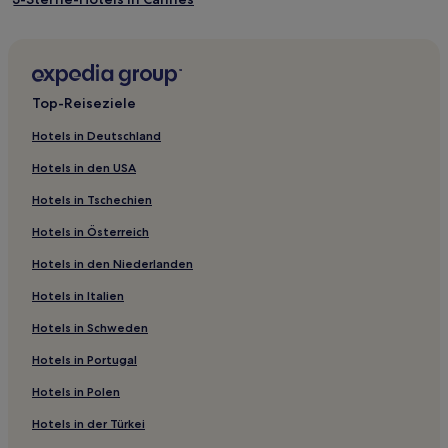
5-Sterne-Hotels in Cannes
2-Sterne-Hotels in Fréjus
4-Sterne-Hotels in Fréjus
Top-Reiseziele
5-Sterne-Hotels in Strand von Mace
Hotels in Deutschland
Aparthotels in Mandelieu-la-Napoule
Hotels in den USA
Hostels in Cannes
Hotels in Tschechien
B&B in Cannes
Hotels in Österreich
Gasthäuser in Grasse
Hotels in den Niederlanden
B&B in Französische Riviera
Hotels in Italien
Gasthäuser in Französische Riviera
Familien in Saint-Raphaël
Hotels in Schweden
Hotels mit Parkplatz in Französische Riviera
Hotels in Portugal
Hotels mit Fitnessbereich in Französische Riviera
Hotels in Polen
Hotels mit inbegriffenem Frühstück in Französische Riviera
Hotels in der Türkei