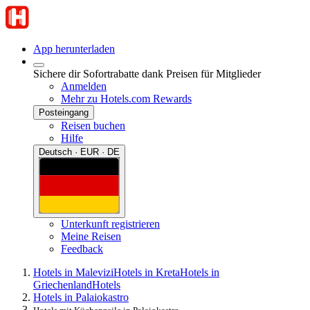
App herunterladen
Sichere dir Sofortrabatte dank Preisen für Mitglieder
Anmelden
Mehr zu Hotels.com Rewards
Posteingang
Reisen buchen
Hilfe
Deutsch · EUR · DE
Unterkunft registrieren
Meine Reisen
Feedback
Hotels in Malevizi
Hotels in Kreta
Hotels in
Griechenland
Hotels
Hotels in Palaiokastro