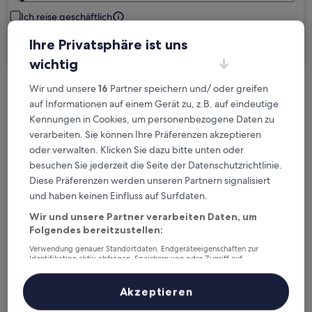
Ich reise geschäftlich
Ihre Privatsphäre ist uns
Suchen
wichtig
Wir und unsere
16
Partner speichern und/ oder greifen
Kostenlose Stornierung bei
auf Informationen auf einem Gerät zu, z.B. auf eindeutige
Planänderungen
Kennungen in Cookies, um personenbezogene Daten zu
verarbeiten. Sie können Ihre Präferenzen akzeptieren
Verdiene Prämien für jede
oder verwalten. Klicken Sie dazu bitte unten oder
besuchen Sie jederzeit die Seite der Datenschutzrichtlinie.
wahrgenommene Übernachtung
Diese Präferenzen werden unseren Partnern signalisiert
und haben keinen Einfluss auf Surfdaten.
Mehr sparen mit Preisen für Mitglieder
Wir und unsere Partner verarbeiten Daten, um
Folgendes bereitzustellen:
Verwendung genauer Standortdaten. Endgeräteeigenschaften zur
Identifikation aktiv abfragen. Speichern von oder Zugriff auf
Überprüfe die Preise für diese Daten
Informationen auf einem Endgerät. Personalisierte Werbung und
Inhalte, Messung von Werbeleistung und der Performance von Inhalten,
Zielgruppenforschung sowie Entwicklung und Verbesserung von
Akzeptieren
Heute
Morgen
Angeboten.
6. Aug. - 7. Aug.
7. Aug. - 8. Aug.
Liste der Partner (Lieferanten)