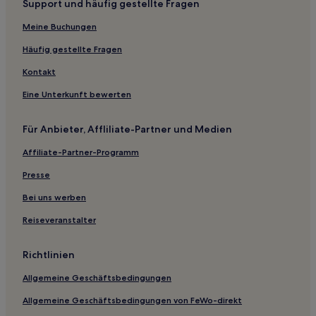
Support und häufig gestellte Fragen
Haustierfreundliche in Cambridge
Meine Buchungen
Luxus in Cambridge
Hotels mit inbegriffenem Frühstück in Cambridge
Häufig gestellte Fragen
Lgbtqia-Freundliche in Cambridge
Kontakt
Hotels mit Fitnessbereich in Cambridge
Eine Unterkunft bewerten
Business in Cambridge
Für Anbieter, Affliliate-Partner und Medien
Haustierfreundliche in Fakenham
Affiliate-Partner-Programm
Luxus in Ely
Presse
Familien in King's Lynn
Haustierfreundliche in King's Lynn
Bei uns werben
Günstige nahe Mill Road
Reiseveranstalter
Familien in Oakham
Richtlinien
Haustierfreundliche in Oakham
Allgemeine Geschäftsbedingungen
Business in Boston
Allgemeine Geschäftsbedingungen von FeWo-direkt
Golf in Norfolk