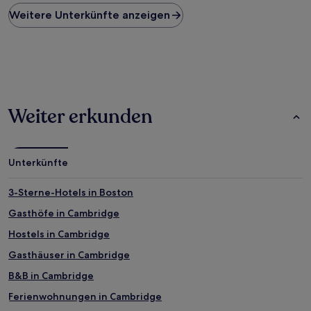
Preis
Weitere Unterkünfte anzeigen
pro
Nacht,
der
in
den
letzten
24 Stunden
für
Weiter erkunden
einen
Aufenthalt
mit
1 Übernachtung
Unterkünfte
von
2 Erwachsenen
gefunden
3-Sterne-Hotels in Boston
wurde.
Gasthöfe in Cambridge
Preise
und
Hostels in Cambridge
Verfügbarkeiten
können
Gasthäuser in Cambridge
sich
B&B in Cambridge
ändern.
Es
Ferienwohnungen in Cambridge
können