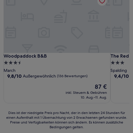
Woodpaddock B&B
The Red L
Woodpaddock B&B
The Red L
3.5-
3.0-
Sterne-
Sterne-
March
Spalding
Unterkunft
Unterkunf
9.8
9.4
9,8/10
9,4/10
Außergewöhnlich
A
(136 Bewertungen)
von
von
Der
87 €
10,
10,
Preis
Außergewöhnlich,
Außergewö
inkl. Steuern & Gebühren
beträgt
(136
(45
10. Aug.–11. Aug.
87 €
Bewertungen)
Bewertun
Dies
Dies ist der niedrigste Preis pro Nacht, der in den letzten 24 Stunden für
einen Aufenthalt mit 1 Übernachtung von 2 Erwachsenen gefunden wurde.
ist
Preise und Verfügbarkeiten können sich ändern. Es können zusätzliche
der
Bedingungen gelten.
niedrigste