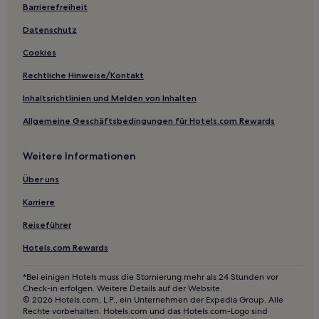
Barrierefreiheit
Günstige in Skegness
Hotels nahe St. Botolph's Church
Datenschutz
Milton Hotels
Cookies
Stanford Hotels
Rechtliche Hinweise/Kontakt
Upper Marham Hotels
Inhaltsrichtlinien und Melden von Inhalten
Hotels nahe Murray Edwards College
Allgemeine Geschäftsbedingungen für Hotels.com Rewards
Hotels nahe Milton Country Park
Weitere Informationen
Lolworth Hotels
Hotels nahe Gonville and Caius College
Über uns
Hotels nahe The Manor at Hemingford Grey
Karriere
Hotels nahe Christ's College
Reiseführer
Hampton Hotels
Hotels.com Rewards
King's Lynn and West Norfolk District: Hotels
*Bei einigen Hotels muss die Stornierung mehr als 24 Stunden vor
Boston: Hotels
Check-in erfolgen. Weitere Details auf der Website.
© 2026 Hotels.com, L.P., ein Unternehmen der Expedia Group. Alle
Sawtry Hotels
Rechte vorbehalten. Hotels.com und das Hotels.com-Logo sind