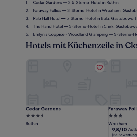
Cedar Gardens
— 3.5-Sterne-Hotel in Ruthin.
Faraway Follies
— 3-Sterne-Hotel in Wrexham. Gästeb
Pale Hall Hotel
— 5-Sterne-Hotel in Bala. Gästebewer
The Hand Hotel
— 3-Sterne-Hotel in Chirk. Gästebewe
Emlyn's Coppice - Woodland Glamping
— 3-Sterne-Ho
Hotels mit Küchenzeile in C
Cedar Gardens
Faraway Folli
Cedar Gardens
Faraway Folli
Cedar Gardens
Faraway Foll
3.5-
3.0-
Sterne-
Sterne-
Ruthin
Wrexham
Unterkunft
Unterkunft
9.8
9,8/10
Auß
von
(23 Bewertung