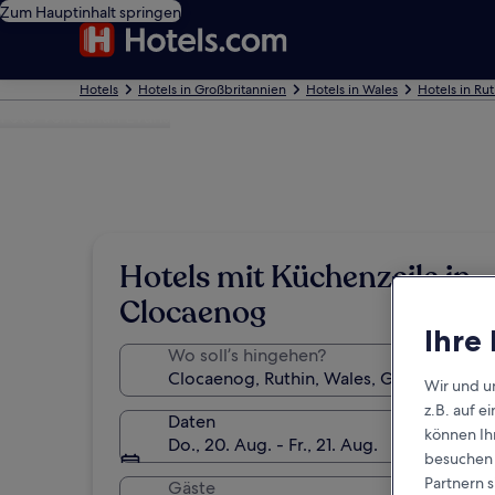
Zum Hauptinhalt springen
Hotels
Hotels in Großbritannien
Hotels in Wales
Hotels in Rut
Foto von Eirian Evans
Hotels mit Küchenzeile in
Clocaenog
Ihre
Wo soll’s hingehen?
Wir und u
z.B. auf 
Daten
können Ihr
Do., 20. Aug. - Fr., 21. Aug.
besuchen S
Partnern s
Gäste