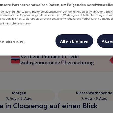
unsere Partner verarbeiten Daten, um Folgendes bereitzustelle
enauer Standortdaten. Endgeräteeigenschaften zur Identifikation aktiv abfragen. Spei
Informationen auf einem Endgerät. Personalisierte Werbung und Inhalte, Messung von We
ance von Inhalten, Zielgruppenforschung sowie Entwicklung und Verbesserung von Ange
Partner (Lieferanten)
ke anzeigen
Alle ablehnen
Akze
Verdiene Prämien für jede
wahrgenommene Übernachtung
Morgen
Dieses Wochenende
7. Aug. - 8. Aug.
7. Aug. - 9. Aug.
e in Clocaenog auf einen Blick