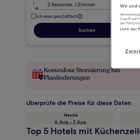
2 Reisende, 1 Zimmer
Wir und 
Verwendung g
Ich reise geschäftlich
Zugriff auf 
der Perform
Liste der 
Suchen
Zwec
Kostenlose Stornierung bei
Planänderungen
Überprüfe die Preise für diese Daten
Heute
6. Aug. - 7. Aug.
Top 5 Hotels mit Küchenzeil