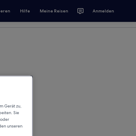
ieren
Hilfe
Meine Reisen
Anmelden
em Gerät zu,
eiten. Sie
 oder
rden unseren