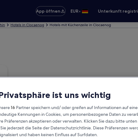
•
App öffnen
EUR
Unterkunft registr
hin
Hotels in Clocaenog
Hotels mit Küchenzeile in Clocaenog
 Privatsphäre ist uns wichtig
nsere
16
Partner speichern und/ oder greifen auf Informationen auf ein
eindeutige Kennungen in Cookies, um personenbezogene Daten zu verarb
e Präferenzen akzeptieren oder verwalten. Klicken Sie dazu bitte unten
ie jederzeit die Seite der Datenschutzrichtlinie. Diese Präferenzen we
ignalisiert und haben keinen Einfluss auf Surfdaten.