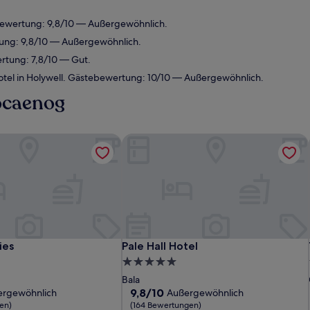
ewertung: 9,8/10 — Außergewöhnlich.
tung: 9,8/10 — Außergewöhnlich.
rtung: 7,8/10 — Gut.
tel in Holywell. Gästebewertung: 10/10 — Außergewöhnlich.
locaenog
es
Pale Hall Hotel
es
Pale Hall Hotel
ies
Pale Hall Hotel
5.0-
Sterne-
Bala
Unterkunft
9.8
9,8/10
ergewöhnlich
Außergewöhnlich
von
en)
(164 Bewertungen)