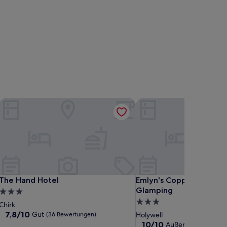
The Hand Hotel
Emlyn's Coppice - Wood
The Hand Hotel
Emlyn's Coppice - Wood
The Hand Hotel
Emlyn's Coppice - Woo
Glamping
3.0-
3.0-
Sterne-
Chirk
Sterne-
Unterkunft
7.8
7,8/10
Gut
(36 Bewertungen)
Holywell
von
Unterkunft
10.0
10/10
Außergewöhnlich
(