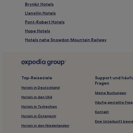
gefunden
Brynkir Hotels
wurde.
Llansilin Hotels
Preise
und
Pont-Robert Hotels
Verfügbarkeiten
können
Hope Hotels
sich
Hotels nahe Snowdon Mountain Railway
ändern.
Es
Hotels nahe Llandudno Pier
können
zusätzliche
Gwynedd: Hotels
Bedingungen
Hotels nahe Denbigh Castle
gelten.
Hotels nahe Harry Tuffins Country Park
Top-Reiseziele
Support und häufi
Fragen
Hotels nahe Bodnant Garden
Hotels in Deutschland
Henllan Hotels
Meine Buchungen
Hotels in den USA
Hotels nahe Traeth Llandanwg Beach
Häufig gestellte Fra
Hotels in Tschechien
Penyffordd Hotels
Kontakt
Hotels in Österreich
Dolanog Hotels
Eine Unterkunft bew
Hotels in den Niederlanden
Queensferry Hotels