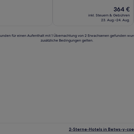
10,
lich,
Außergewöhnlich,
Der
364 €
(164
Preis
inkl. Steuern & Gebühren
n)
Bewertungen)
beträgt
23. Aug.–24. Aug.
364 €
24 Stunden für einen Aufenthalt mit 1 Übernachtung von 2 Erwachsenen gefunden wu
zusätzliche Bedingungen gelten.
2-Sterne-Hotels in Betws-y-co