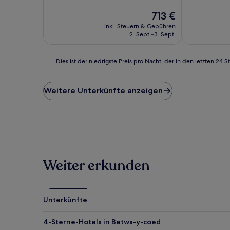
10,
Der
Außergewöhn
713 €
Preis
(23
inkl. Steuern & Gebühren
beträgt
Bewertunge
2. Sept.–3. Sept.
713 €
Dies
Dies ist der niedrigste Preis pro Nacht, der in den letzten 
ist
der
niedrigste
Weitere Unterkünfte anzeigen
Preis
pro
Nacht,
der
in
den
letzten
Weiter erkunden
24 Stunden
für
einen
Aufenthalt
mit
Unterkünfte
1 Übernachtung
von
4-Sterne-Hotels in Betws-y-coed
2 Erwachsenen