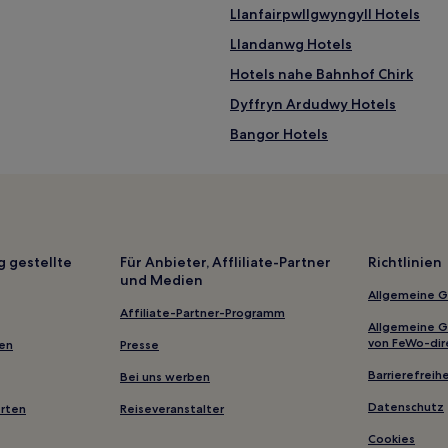
Llanfairpwllgwyngyll Hotels
Llandanwg Hotels
Hotels nahe Bahnhof Chirk
Dyffryn Ardudwy Hotels
Bangor Hotels
Hotels nahe Parc Glynllifon
Llandudno Hotels
Halkyn Hotels
Hotels nahe Plas Newydd
g gestellte
Für Anbieter, Affliliate-Partner
Richtlinien
und Medien
Hotels nahe Aber Falls
Allgemeine 
Penmachno Hotels
Affiliate-Partner-Programm
Allgemeine 
Llandrillo Hotels
von FeWo-dir
gen
Presse
Llanddona Hotels
Barrierefreihe
Bei uns werben
Hotels nahe Clays Golf Course
Datenschutz
erten
Reiseveranstalter
Hotels nahe Ruthin Castle
Cookies