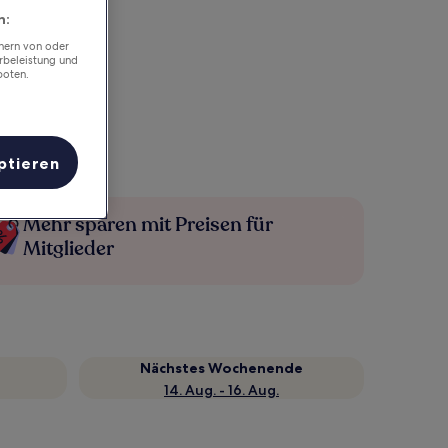
n:
chern von oder
rbeleistung und
boten.
ptieren
Mehr sparen mit Preisen für
Mitglieder
Nächstes Wochenende
14. Aug. - 16. Aug.