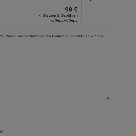
10,
von
Gut,
Der
98 €
10,
(36
Preis
Außergewöhnlich,
inkl. Steuern & Gebühren
inkl. Steu
Bewertungen)
beträgt
(1
6. Sept.–7. Sept.
20
98 €
Bewertung)
rde. Preise und Verfügbarkeiten können sich ändern. Es können
ed