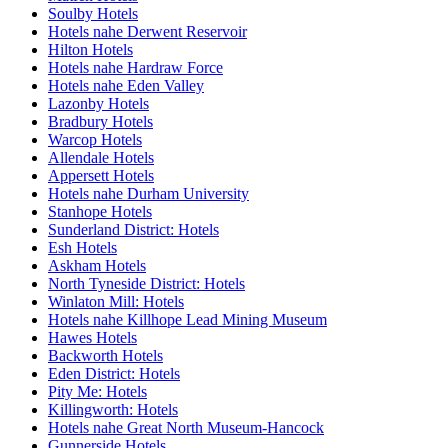
Soulby Hotels
Hotels nahe Derwent Reservoir
Hilton Hotels
Hotels nahe Hardraw Force
Hotels nahe Eden Valley
Lazonby Hotels
Bradbury Hotels
Warcop Hotels
Allendale Hotels
Appersett Hotels
Hotels nahe Durham University
Stanhope Hotels
Sunderland District: Hotels
Esh Hotels
Askham Hotels
North Tyneside District: Hotels
Winlaton Mill: Hotels
Hotels nahe Killhope Lead Mining Museum
Hawes Hotels
Backworth Hotels
Eden District: Hotels
Pity Me: Hotels
Killingworth: Hotels
Hotels nahe Great North Museum-Hancock
Gunnerside Hotels