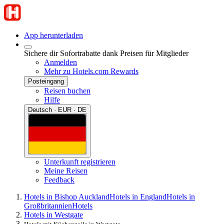
App herunterladen
Sichere dir Sofortrabatte dank Preisen für Mitglieder
Anmelden
Mehr zu Hotels.com Rewards
Posteingang
Reisen buchen
Hilfe
Deutsch · EUR · DE
Unterkunft registrieren
Meine Reisen
Feedback
Hotels in Bishop Auckland
Hotels in England
Hotels in
Großbritannien
Hotels
Hotels in Westgate