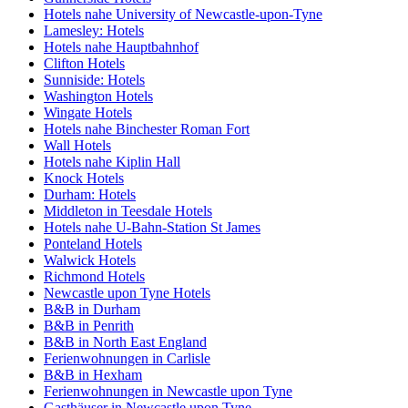
Hotels nahe University of Newcastle-upon-Tyne
Lamesley: Hotels
Hotels nahe Hauptbahnhof
Clifton Hotels
Sunniside: Hotels
Washington Hotels
Wingate Hotels
Hotels nahe Binchester Roman Fort
Wall Hotels
Hotels nahe Kiplin Hall
Knock Hotels
Durham: Hotels
Middleton in Teesdale Hotels
Hotels nahe U-Bahn-Station St James
Ponteland Hotels
Walwick Hotels
Richmond Hotels
Newcastle upon Tyne Hotels
B&B in Durham
B&B in Penrith
B&B in North East England
Ferienwohnungen in Carlisle
B&B in Hexham
Ferienwohnungen in Newcastle upon Tyne
Gasthäuser in Newcastle upon Tyne