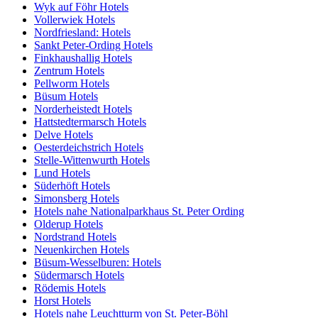
Wyk auf Föhr Hotels
Vollerwiek Hotels
Nordfriesland: Hotels
Sankt Peter-Ording Hotels
Finkhaushallig Hotels
Zentrum Hotels
Pellworm Hotels
Büsum Hotels
Norderheistedt Hotels
Hattstedtermarsch Hotels
Delve Hotels
Oesterdeichstrich Hotels
Stelle-Wittenwurth Hotels
Lund Hotels
Süderhöft Hotels
Simonsberg Hotels
Hotels nahe Nationalparkhaus St. Peter Ording
Olderup Hotels
Nordstrand Hotels
Neuenkirchen Hotels
Büsum-Wesselburen: Hotels
Südermarsch Hotels
Rödemis Hotels
Horst Hotels
Hotels nahe Leuchtturm von St. Peter-Böhl