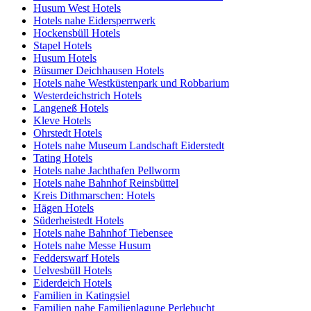
Husum West Hotels
Hotels nahe Eidersperrwerk
Hockensbüll Hotels
Stapel Hotels
Husum Hotels
Büsumer Deichhausen Hotels
Hotels nahe Westküstenpark und Robbarium
Westerdeichstrich Hotels
Langeneß Hotels
Kleve Hotels
Ohrstedt Hotels
Hotels nahe Museum Landschaft Eiderstedt
Tating Hotels
Hotels nahe Jachthafen Pellworm
Hotels nahe Bahnhof Reinsbüttel
Kreis Dithmarschen: Hotels
Hägen Hotels
Süderheistedt Hotels
Hotels nahe Bahnhof Tiebensee
Hotels nahe Messe Husum
Fedderswarf Hotels
Uelvesbüll Hotels
Eiderdeich Hotels
Familien in Katingsiel
Familien nahe Familienlagune Perlebucht