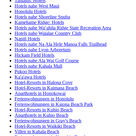
Tantalus: Hotels
Hotels nahe West Maui
Honolulu Hotels
Hotels nahe Shoreline Snuba
Kamehame Ridge: Hotels
Hotels nahe Waʻahila Ridge State Recreation Area
Hotels nahe Waialae Country Club
Napili Hotels
Hotels nahe Na Ala Hele Manoa Falls Trailhead
Hotels nahe Lyon Arboretum
Hickam Field Hotels
Hotels nahe Ala Wai Golf Course
Hotels nahe Kahala Mall
Pukoo Hotels
Ka'a'awa Hotels
Hotel-Resorts in Halona Cove
Hotel-Resorts in Kaimana Beach
Aparthotels in Honokowai
Ferienwohnungen in Honolulu
Ferienwohnungen in Kaiona Beach Park
Hotel-Resorts in Kuhio Beach
Aparthotels in Kuhio Beach
Ferienwohnungen in Gray's Beach
Hotel-Resorts in Waikiki Beach
Villen in Kahala Beach