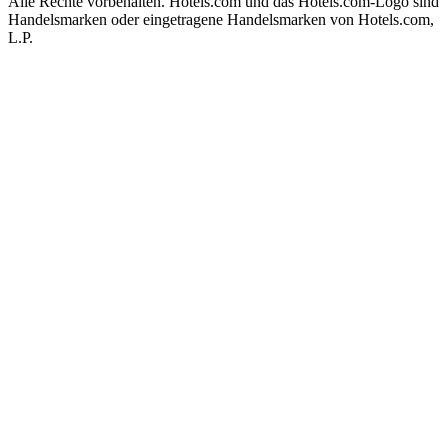
Alle Rechte vorbehalten. Hotels.com und das Hotels.com-Logo sind
Handelsmarken oder eingetragene Handelsmarken von Hotels.com,
L.P.