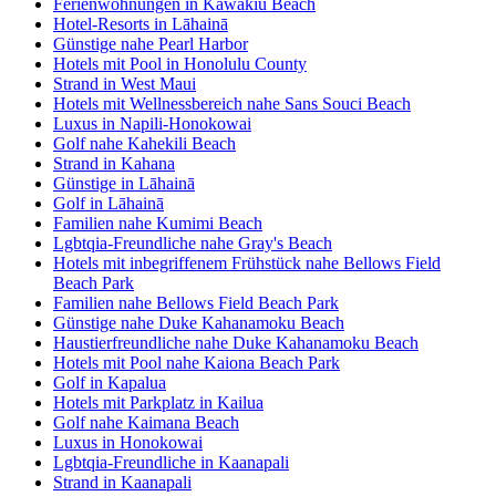
Ferienwohnungen in Kawakiu Beach
Hotel-Resorts in Lāhainā
Günstige nahe Pearl Harbor
Hotels mit Pool in Honolulu County
Strand in West Maui
Hotels mit Wellnessbereich nahe Sans Souci Beach
Luxus in Napili-Honokowai
Golf nahe Kahekili Beach
Strand in Kahana
Günstige in Lāhainā
Golf in Lāhainā
Familien nahe Kumimi Beach
Lgbtqia-Freundliche nahe Gray's Beach
Hotels mit inbegriffenem Frühstück nahe Bellows Field
Beach Park
Familien nahe Bellows Field Beach Park
Günstige nahe Duke Kahanamoku Beach
Haustierfreundliche nahe Duke Kahanamoku Beach
Hotels mit Pool nahe Kaiona Beach Park
Golf in Kapalua
Hotels mit Parkplatz in Kailua
Golf nahe Kaimana Beach
Luxus in Honokowai
Lgbtqia-Freundliche in Kaanapali
Strand in Kaanapali