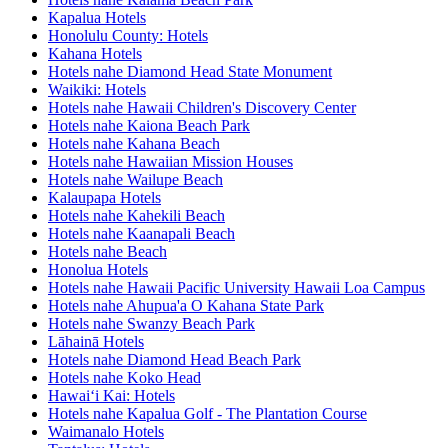
Kapalua Hotels
Honolulu County: Hotels
Kahana Hotels
Hotels nahe Diamond Head State Monument
Waikiki: Hotels
Hotels nahe Hawaii Children's Discovery Center
Hotels nahe Kaiona Beach Park
Hotels nahe Kahana Beach
Hotels nahe Hawaiian Mission Houses
Hotels nahe Wailupe Beach
Kalaupapa Hotels
Hotels nahe Kahekili Beach
Hotels nahe Kaanapali Beach
Hotels nahe Beach
Honolua Hotels
Hotels nahe Hawaii Pacific University Hawaii Loa Campus
Hotels nahe Ahupua'a O Kahana State Park
Hotels nahe Swanzy Beach Park
Lāhainā Hotels
Hotels nahe Diamond Head Beach Park
Hotels nahe Koko Head
Hawaiʻi Kai: Hotels
Hotels nahe Kapalua Golf - The Plantation Course
Waimanalo Hotels