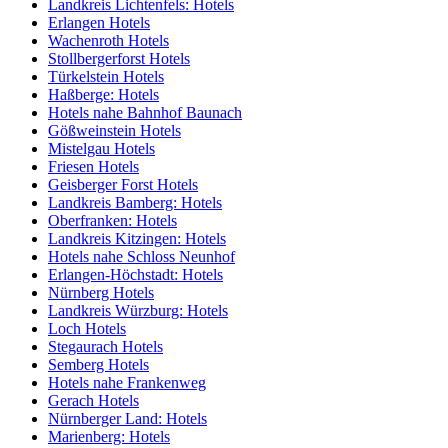
Landkreis Lichtenfels: Hotels
Erlangen Hotels
Wachenroth Hotels
Stollbergerforst Hotels
Türkelstein Hotels
Haßberge: Hotels
Hotels nahe Bahnhof Baunach
Gößweinstein Hotels
Mistelgau Hotels
Friesen Hotels
Geisberger Forst Hotels
Landkreis Bamberg: Hotels
Oberfranken: Hotels
Landkreis Kitzingen: Hotels
Hotels nahe Schloss Neunhof
Erlangen-Höchstadt: Hotels
Nürnberg Hotels
Landkreis Würzburg: Hotels
Loch Hotels
Stegaurach Hotels
Semberg Hotels
Hotels nahe Frankenweg
Gerach Hotels
Nürnberger Land: Hotels
Marienberg: Hotels