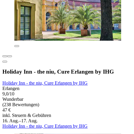
Holiday Inn - the niu, Cure Erlangen by IHG
Holiday Inn - the niu, Cure Erlangen by IHG
Erlangen
9,0/10
Wunderbar
(238 Bewertungen)
47 €
inkl. Steuern & Gebühren
16. Aug.–17. Aug.
Holiday Inn - the niu, Cure Erlangen by IHG