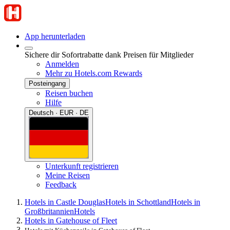
App herunterladen
Sichere dir Sofortrabatte dank Preisen für Mitglieder
Anmelden
Mehr zu Hotels.com Rewards
Posteingang
Reisen buchen
Hilfe
Deutsch · EUR · DE
Unterkunft registrieren
Meine Reisen
Feedback
Hotels in Castle Douglas
Hotels in Schottland
Hotels in
Großbritannien
Hotels
Hotels in Gatehouse of Fleet