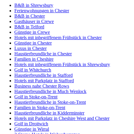
B&B in Shrewsbury
Ferienwohnungen in Chester
B&B in Chester
Gasthäuser in Crewe
B&B in Telford
Günstige in Crewe
Hotels mit inbegriffenem Frühstück in Chester
Günstige in Chester
Luxus in Chester
Haustierfreundliche in Chester
Familien in Cheshire
Hotels mit inbegriffenem Frühstück in Shrewsbury
Golf in Whitchurch
Haustierfreundliche in Stafford
Hotels mit Parkplatz in Stafford
Business nahe Chester Rows
Haustierfreundliche in Much Wenlock
Golf in Stoke-on-Trent
Haustierfreundliche in Stoke-on-Trent
Familien in Stoke-on-Trent
Haustierfreundliche in Kidderminster
Hotels mit Parkplatz in Cheshire West and Chester
Golf in Droitwich
Günstige in Wirral