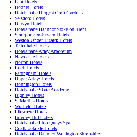
Pant Hotels
Hodnet Hotels
Hotels nahe Hergest Croft Gardens
Seisdon: Hotels
Dilwyn Hotels
Hotels nahe Bahnhof Stoke-on-Trent
Stourport-On-Severn Hotels
Weston-Under-Lizard: Hotels
Tettenhall: Hotels
Hotels nahe Arley Arboretum
Newcastle Hotels
Norton Hotels
Rock Hotels
Pattingham: Hotels
Upper Arley: Hotels
Donnington Hotels
Hotels nahe Skate Academy
Highley Hotels
St Martins Hotels
Worfield: Hotels
Ellesmere Hotels
Brierley Hill Hotels
Hotels nahe Lion Quays Spa
Coalbrookdale Hotels
Hotels nahe Bahnhof Wellington Shropshire