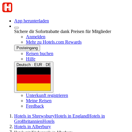
App herunterladen
Sichere dir Sofortrabatte dank Preisen für Mitglieder
Anmelden
Mehr zu Hotels.com Rewards
Posteingang
Reisen buchen
Hilfe
Deutsch · EUR · DE
Unterkunft registrieren
Meine Reisen
Feedback
Hotels in Shrewsbury
Hotels in England
Hotels in
Großbritannien
Hotels
Hotels in Alberbury