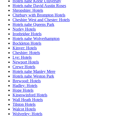
Hotels nahe Keele University
Hotels nahe David Austin Roses
Shropshire: Hotels
Chirbury with Brompton Hotels
Cheshire West and Chester: Hotels
Hotels nahe Queens Park
Norley Hotels
Ironbridge Hotels
Hotels nahe Wolverhampton
Bockleton Hotels
Kinver: Hotels
Cheshire: Hotels
Lye: Hotels
Newport Hotels
Crewe Hotels
Hotels nahe Manley Mere
Hotels nahe Weston Park
Brewood: Hotels
Hadley: Hotels
Hope Hotels
Kingswinford Hotels
Wall Heath Hotels
Tilston Hotels
Walcot Hotels
Wolverley: Hotels