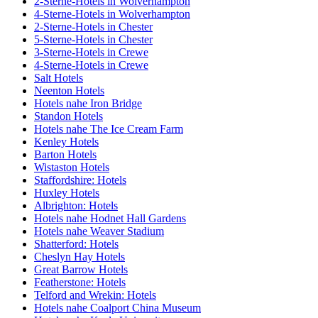
2-Sterne-Hotels in Wolverhampton
4-Sterne-Hotels in Wolverhampton
2-Sterne-Hotels in Chester
5-Sterne-Hotels in Chester
3-Sterne-Hotels in Crewe
4-Sterne-Hotels in Crewe
Salt Hotels
Neenton Hotels
Hotels nahe Iron Bridge
Standon Hotels
Hotels nahe The Ice Cream Farm
Kenley Hotels
Barton Hotels
Wistaston Hotels
Staffordshire: Hotels
Huxley Hotels
Albrighton: Hotels
Hotels nahe Hodnet Hall Gardens
Hotels nahe Weaver Stadium
Shatterford: Hotels
Cheslyn Hay Hotels
Great Barrow Hotels
Featherstone: Hotels
Telford and Wrekin: Hotels
Hotels nahe Coalport China Museum