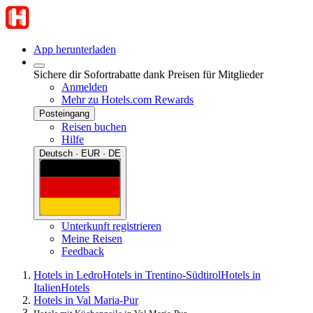
App herunterladen
Sichere dir Sofortrabatte dank Preisen für Mitglieder
Anmelden
Mehr zu Hotels.com Rewards
Posteingang
Reisen buchen
Hilfe
Deutsch · EUR · DE
Unterkunft registrieren
Meine Reisen
Feedback
Hotels in Ledro
Hotels in Trentino-Südtirol
Hotels in
Italien
Hotels
Hotels in Val Maria-Pur