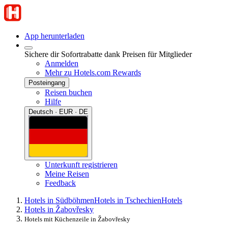
App herunterladen
Sichere dir Sofortrabatte dank Preisen für Mitglieder
Anmelden
Mehr zu Hotels.com Rewards
Posteingang
Reisen buchen
Hilfe
Deutsch · EUR · DE
Unterkunft registrieren
Meine Reisen
Feedback
Hotels in Südböhmen
Hotels in Tschechien
Hotels
Hotels in Žabovřesky
Hotels mit Küchenzeile in Žabovřesky