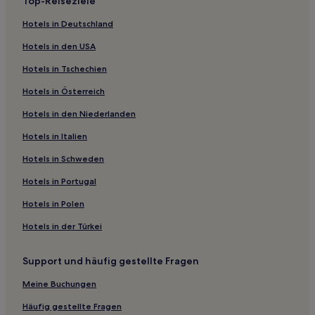
Top-Reiseziele
Haustierfreundliche in Cahors
Hotels in Deutschland
Luxus in Carcassonne
Hotels in den USA
Haustierfreundliche in Carcassonne
Hotels in Tschechien
Hotels mit inbegriffenem Frühstück in Carcassonne
Hotels in Österreich
Hotels mit Parkplatz in Carcassonne
Hotels in den Niederlanden
Günstige in Carcassonne
Hotels in Italien
Hotels mit Wellnessbereich in Carcassonne
Hotels mit Pool in Carcassonne
Hotels in Schweden
Familien in Carcassonne
Hotels in Portugal
Haustierfreundliche in Moissac
Hotels in Polen
Haustierfreundliche in Midi-Pyrénées
Hotels in der Türkei
Hotels mit Parkplatz in Midi-Pyrénées
Support und häufig gestellte Fragen
Business in Albi
Meine Buchungen
Hotels mit inbegriffenem Frühstück in Albi
Haustierfreundliche in Albi
Häufig gestellte Fragen