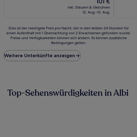
101 €
10,
(59
Preis
Wunderbar,
inkl. Steuern & Gebühren
Bewertun
beträgt
(218
12. Aug.–13. Aug.
101 €
Bewertungen)
Dies
Dies ist der niedrigste Preis pro Nacht, der in den letzten 24 Stunden für
einen Aufenthalt mit 1 Übernachtung von 2 Erwachsenen gefunden wurde.
ist
Preise und Verfügbarkeiten können sich ändern. Es können zusätzliche
der
Bedingungen gelten.
niedrigste
Preis
Weitere Unterkünfte anzeigen
pro
Nacht,
der
in
den
letzten
24 Stunden
Top-Sehenswürdigkeiten in Albi
für
einen
Aufenthalt
mit
1 Übernachtung
von
2 Erwachsenen
gefunden