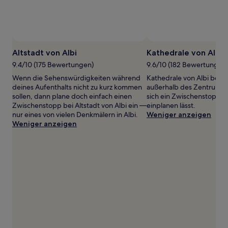
wurde.
Preise
und
Verfügbarkeiten
können
Foto von Éric Lecoustre
F
Öffentliches
sich
Foto
Altstadt von Albi
Kathedrale von Albi
ändern.
von
9.4/10 (175 Bewertungen)
9.6/10 (182 Bewertungen
Es
Éric
können
Wenn die Sehenswürdigkeiten während
Kathedrale von Albi befin
Lecoustre
zusätzliche
deines Aufenthalts nicht zu kurz kommen
außerhalb des Zentrums v
Bedingungen
sollen, dann plane doch einfach einen
sich ein Zwischenstopp p
gelten.
Zwischenstopp bei Altstadt von Albi ein —
einplanen lässt.
nur eines von vielen Denkmälern in Albi.
Weniger anzeigen
Weniger anzeigen