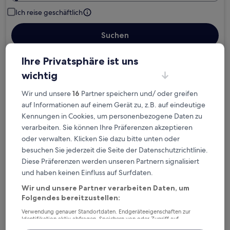
Ich reise geschäftlich
Suchen
Ihre Privatsphäre ist uns
Kostenlose Stornierung bei
wichtig
Planänderungen
Wir und unsere
16
Partner speichern und/ oder greifen
auf Informationen auf einem Gerät zu, z.B. auf eindeutige
Verdiene Prämien für jede
Kennungen in Cookies, um personenbezogene Daten zu
wahrgenommene Übernachtung
verarbeiten. Sie können Ihre Präferenzen akzeptieren
oder verwalten. Klicken Sie dazu bitte unten oder
besuchen Sie jederzeit die Seite der Datenschutzrichtlinie.
Mehr sparen mit Preisen für Mitglieder
Diese Präferenzen werden unseren Partnern signalisiert
und haben keinen Einfluss auf Surfdaten.
Wir und unsere Partner verarbeiten Daten, um
Überprüfe die Preise für diese Daten
Folgendes bereitzustellen:
Verwendung genauer Standortdaten. Endgeräteeigenschaften zur
Heute
Morgen
Identifikation aktiv abfragen. Speichern von oder Zugriff auf
6. Aug. - 7. Aug.
7. Aug. - 8. Aug.
Informationen auf einem Endgerät. Personalisierte Werbung und