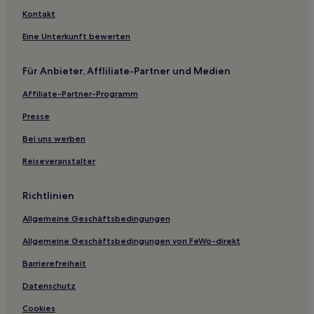
Familien in Albi
Kontakt
Hotels mit Parkplatz in Millau
Eine Unterkunft bewerten
Haustierfreundliche in Millau
Für Anbieter, Affliliate-Partner und Medien
Saint-Sulpice Hotels
Affiliate-Partner-Programm
Virac Hotels
Presse
Coupiac Hotels
Assac Hotels
Bei uns werben
Sainte-Croix Hotels
Reiseveranstalter
Cambon Hotels
Richtlinien
Martiel Hotels
Allgemeine Geschäftsbedingungen
Cordais et du Causse: Hotels
Allgemeine Geschäftsbedingungen von FeWo-direkt
Calmont Hotels
Barrierefreiheit
Cabanès Hotels
Bourg-Saint-Bernard Hotels
Datenschutz
Quercy Rouergue und Schluchten des Aveyron: Hotels
Cookies