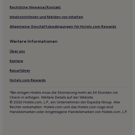
Lescure-D'albigeois Hotels
Rechtliche Hinweise/Kontakt
Tarn: Hotels
Inhaltsrichtlinien und Melden von Inhalten
Noailles Hotels
Allgemeine Geschäftsbedingungen für Hotels.com Rewards
Lamillarie Hotels
Weitere Informationen
Massac-Séran Hotels
Cabanes Hotels
Über uns
Villeneuve-Sur-Vère Hotels
Karriere
Montdurausse Hotels
Reiseführer
Lautrec Hotels
Hotels.com Rewards
Marnaves Hotels
*Bei einigen Hotels muss die Stornierung mehr als 24 Stunden vor
Ronel Hotels
Check-in erfolgen. Weitere Details auf der Website.
© 2026 Hotels.com, L.P., ein Unternehmen der Expedia Group. Alle
Le Born Hotels
Rechte vorbehalten. Hotels.com und das Hotels.com-Logo sind
Handelsmarken oder eingetragene Handelsmarken von Hotels.com, L.P.
Miolles Hotels
Murasson Hotels
Castres Mazamet: Hotels