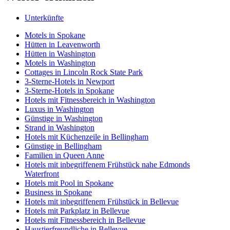
Unterkünfte
Motels in Spokane
Hütten in Leavenworth
Hütten in Washington
Motels in Washington
Cottages in Lincoln Rock State Park
3-Sterne-Hotels in Newport
3-Sterne-Hotels in Spokane
Hotels mit Fitnessbereich in Washington
Luxus in Washington
Günstige in Washington
Strand in Washington
Hotels mit Küchenzeile in Bellingham
Günstige in Bellingham
Familien in Queen Anne
Hotels mit inbegriffenem Frühstück nahe Edmonds
Waterfront
Hotels mit Pool in Spokane
Business in Spokane
Hotels mit inbegriffenem Frühstück in Bellevue
Hotels mit Parkplatz in Bellevue
Hotels mit Fitnessbereich in Bellevue
Haustierfreundliche in Bellevue