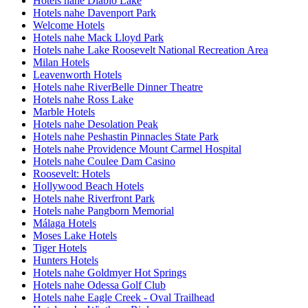
Hotels nahe Diablo Lake
Hotels nahe Davenport Park
Welcome Hotels
Hotels nahe Mack Lloyd Park
Hotels nahe Lake Roosevelt National Recreation Area
Milan Hotels
Leavenworth Hotels
Hotels nahe RiverBelle Dinner Theatre
Hotels nahe Ross Lake
Marble Hotels
Hotels nahe Desolation Peak
Hotels nahe Peshastin Pinnacles State Park
Hotels nahe Providence Mount Carmel Hospital
Hotels nahe Coulee Dam Casino
Roosevelt: Hotels
Hollywood Beach Hotels
Hotels nahe Riverfront Park
Hotels nahe Pangborn Memorial
Málaga Hotels
Moses Lake Hotels
Tiger Hotels
Hunters Hotels
Hotels nahe Goldmyer Hot Springs
Hotels nahe Odessa Golf Club
Hotels nahe Eagle Creek - Oval Trailhead