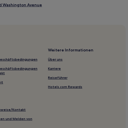
nd Washington Avenue
 Beach
oric District
oric District
Weitere Informationen
Geschäftsbedingungen
Über uns
 District
Geschäftsbedingungen
Karriere
ekt
Reiseführer
h Boardwalk
it
Hotels.com Rewards
h Boardwalk
ay
rial Boulevard
inweise/Kontakt
tel an der Collins Avenue
inien und Melden von
et Metromover