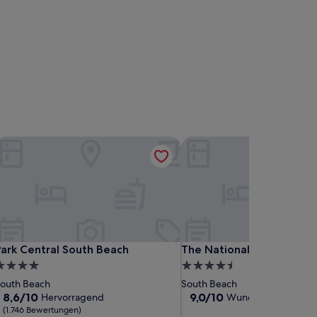
ark Central South Beach
The National Hotel Miami
ark Central South Beach
The National Hotel Miami
ark Central South Beach
The National Hotel Miam
.0-
4.5-
terne-
Sterne-
outh Beach
South Beach
nterkunft
Unterkunft
8.6
9.0
8,6/10
9,0/10
Hervorragend
Wunderbar
(1.801 B
von
von
(1.746 Bewertungen)