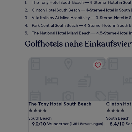
The Tony Hotel South Beach
— 4-Sterne-Hotel in Sou
Clinton Hotel South Beach
— 4-Sterne-Hotel in South 
Villa Italia by At Mine Hospitality
— 3-Sterne-Hotel in 
Park Central South Beach
— 4-Sterne-Hotel in South 
The National Hotel Miami Beach
— 4.5-Sterne-Hotel i
Golfhotels nahe Einkaufsvier
The Tony Hotel South Beach
Clinton Hot
The Tony Hotel South Beach
Clinton Hot
The Tony Hotel South Beach
Clinton Hot
4.0-
4.0-
Sterne-
Sterne-
South Beach
South Beach
Unterkunft
Unterkunft
9.0
8.4
9,0/10
8,4/10
Wunderbar
Seh
(1.354 Bewertungen)
von
von