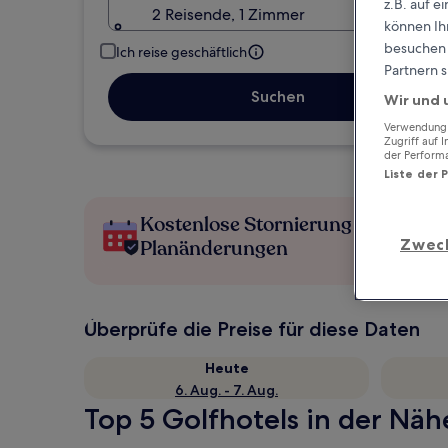
z.B. auf 
2 Reisende, 1 Zimmer
können Ihr
besuchen S
Ich reise geschäftlich
Partnern s
Suchen
Wir und 
Verwendung g
Zugriff auf 
der Perform
Liste der 
Kostenlose Stornierung bei
Zwec
Planänderungen
Überprüfe die Preise für diese Daten
Heute
6. Aug. - 7. Aug.
Top 5 Golfhotels in der Nähe