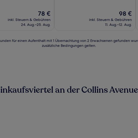
10,
Außergewöhnlich,
Der
Der
78 €
98 €
(71
Preis
Preis
Bewertungen)
inkl. Steuern & Gebühren
inkl. Steuern & Gebühren
beträgt
beträgt
n)
24. Aug.–25. Aug.
11. Aug.–12. Aug.
78 €
98 €
24 Stunden für einen Aufenthalt mit 1 Übernachtung von 2 Erwachsenen gefunden wu
zusätzliche Bedingungen gelten.
nkaufsviertel an der Collins Avenue