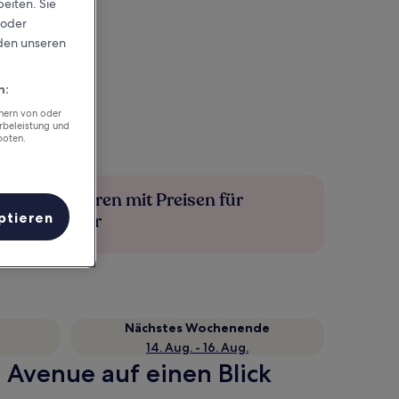
eiten. Sie
 oder
rden unseren
n:
chern von oder
rbeleistung und
boten.
Mehr sparen mit Preisen für
ptieren
Mitglieder
Nächstes Wochenende
14. Aug. - 16. Aug.
s Avenue auf einen Blick