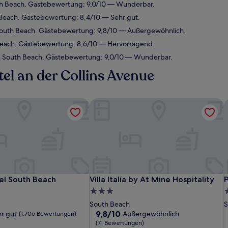
th Beach. Gästebewertung: 9,0/10 — Wunderbar.
Beach. Gästebewertung: 8,4/10 — Sehr gut.
South Beach. Gästebewertung: 9,8/10 — Außergewöhnlich.
Beach. Gästebewertung: 8,6/10 — Hervorragend.
n South Beach. Gästebewertung: 9,0/10 — Wunderbar.
tel an der Collins Avenue
el South Beach
Villa Italia by At Mine Hospitality
P
el South Beach
Villa Italia by At Mine Hospitality
P
el South Beach
Villa Italia by At Mine Hospitality
P
3.0-
4
Sterne-
S
South Beach
S
Unterkunft
U
9.8
9,8/10
r gut
Außergewöhnlich
(1.706 Bewertungen)
von
(71 Bewertungen)