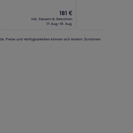
10,
10,
Hervorragend,
Wunderbar,
Der
181 €
(1.746
(1.801
Preis
Bewertungen)
Bewertungen)
inkl. Steuern & Gebühren
inkl. Steuern
beträgt
17. Aug.–18. Aug.
2. Se
181 €
rde. Preise und Verfügbarkeiten können sich ändern. Es können