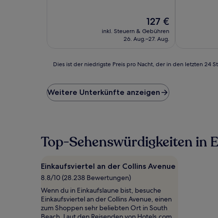
10,
10,
Wunderbar,
Sehr
Der
127 €
(1.354
gut,
Preis
Bewertungen)
(1.706
inkl. Steuern & Gebühren
beträgt
Bewertunge
26. Aug.–27. Aug.
127 €
Dies
Dies ist der niedrigste Preis pro Nacht, der in den letzten 
ist
der
niedrigste
Weitere Unterkünfte anzeigen
Preis
pro
Nacht,
der
in
Top-Sehenswürdigkeiten in Ei
den
letzten
24 Stunden
Einkaufsviertel an der Collins Avenue
für
8.8/10 (28.238 Bewertungen)
einen
Aufenthalt
Wenn du in Einkaufslaune bist, besuche
mit
Einkaufsviertel an der Collins Avenue, einen
1 Übernachtung
zum Shoppen sehr beliebten Ort in South
von
Beach. Laut den Reisenden von Hotels.com