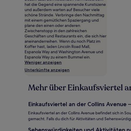
2 Erwachsenen
hat die Gegend eine spannende Kunstszene
gefunden
und außerdem warten auf Besucher viele
wurde.
schöne Strände. Verbringe den Nachmittag
Preise
mit einem gemütlichen Spaziergang und
und
plane den einen oder anderen
Verfügbarkeiten
Zwischenstopp in den zahlreichen
können
Geschäften und Restaurants ein, die sich hier
sich
aneinanderreihen. Wenn du noch Platz im
ändern.
Koffer hast, laden Lincoln Road Mall,
Es
Espanola Way and Washington Avenue und
können
Espanola Way zu einem Bummel ein.
zusätzliche
Weniger anzeigen
Bedingungen
Unterkünfte anzeigen
gelten.
Mehr über Einkaufsviertel a
Einkaufsviertel an der Collins Avenue –
Einkaufsviertel an der Collins Avenue befindet sich in S
gemacht. Falls du dich für Aktivitäten und Sehenswürdig
Sehenswürdigkeiten und Aktivitäten na