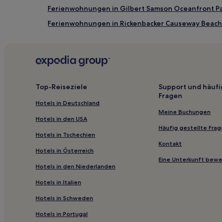
Ferienwohnungen in Gilbert Samson Oceanfront P
Ferienwohnungen in Rickenbacker Causeway Beach
Motels in Miami
Aparthotels in Miami
2-Sterne-Hotels in Shops at Sunset Place
3-Sterne-Hotels in Art Deco Historic District
Top-Reiseziele
Support und häufi
Fragen
3-Sterne-Hotels in Mid-Beach
Hotels in Deutschland
3-Sterne-Hotels in Shoppingviertel 49th Street
Meine Buchungen
Hotels in den USA
4-Sterne-Hotels in Wynwood Art District
Häufig gestellte Fra
Hotels in Tschechien
3-Sterne-Hotels in Bay Harbor Islands
Kontakt
Hotels in Österreich
5-Sterne-Hotels in Miami Beach Boardwalk
Eine Unterkunft bew
Hotels in den Niederlanden
5-Sterne-Hotels in Hollywood Beach
Hotels in Italien
2-Sterne-Hotels in Little Haiti
Hotels in Schweden
4-Sterne-Hotels in Shoppingviertel Miami Design
Hotels in Portugal
3-Sterne-Hotels in Einkaufsviertel an der Collins A