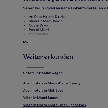
Sehenswürdigkeiten nahe Einkaufsviertel an de
Art Deco Historic District
Strand in Miami Beach
Ocean Drive
Port of Miami
Fontainebleau
Aktivitäten nahe Einkaufsviertel an der Collin
Mehr
Anchor Shops
Bayside Marketplace
Weiter erkunden
Lincoln Road Mall
Miami Beach Boardwalk
Brickell City Centre
Unterkünfte
Mietwagen
Aparthotels in Miami-Dade County
Aparthotels in Mid-Beach
Villen in Miami Beach
Villen in North Shore Open Space Park