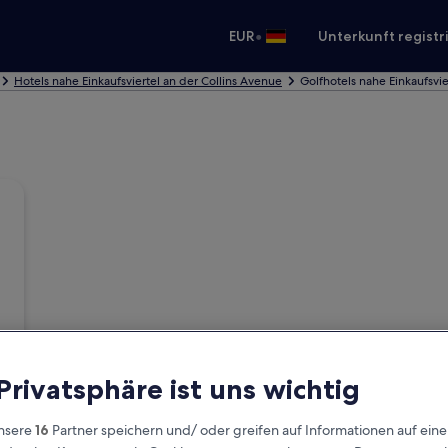
•
EUR
Unterkunft registr
Hotels nahe Einkaufsviertel an der Collins Avenue
Golfhotels nahe Einkaufsvie
 Privatsphäre ist uns wichtig
nsere
16
Partner speichern und/ oder greifen auf Informationen auf ein