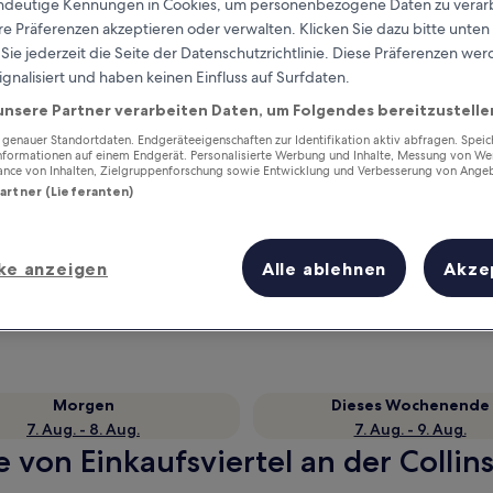
eindeutige Kennungen in Cookies, um personenbezogene Daten zu verarb
e Präferenzen akzeptieren oder verwalten. Klicken Sie dazu bitte unten
ie jederzeit die Seite der Datenschutzrichtlinie. Diese Präferenzen we
ignalisiert und haben keinen Einfluss auf Surfdaten.
unsere Partner verarbeiten Daten, um Folgendes bereitzustelle
enauer Standortdaten. Endgeräteeigenschaften zur Identifikation aktiv abfragen. Spei
Informationen auf einem Endgerät. Personalisierte Werbung und Inhalte, Messung von We
ance von Inhalten, Zielgruppenforschung sowie Entwicklung und Verbesserung von Ange
Partner (Lieferanten)
Verdiene Prämien für jede
ke anzeigen
Alle ablehnen
Akze
wahrgenommene Übernachtung
Morgen
Dieses Wochenende
7. Aug. - 8. Aug.
7. Aug. - 9. Aug.
 von Einkaufsviertel an der Collin