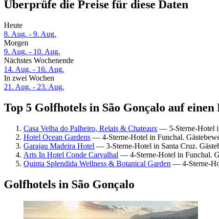
Überprüfe die Preise für diese Daten
Heute
8. Aug. - 9. Aug.
Morgen
9. Aug. - 10. Aug.
Nächstes Wochenende
14. Aug. - 16. Aug.
In zwei Wochen
21. Aug. - 23. Aug.
Top 5 Golfhotels in São Gonçalo auf einen 
Casa Velha do Palheiro, Relais & Chateaux
— 5-Sterne-Hotel i
Hotel Ocean Gardens
— 4-Sterne-Hotel in Funchal. Gästebew
Garajau Madeira Hotel
— 3-Sterne-Hotel in Santa Cruz. Gäste
Arts In Hotel Conde Carvalhal
— 4-Sterne-Hotel in Funchal. 
Quinta Splendida Wellness & Botanical Garden
— 4-Sterne-Hot
Golfhotels in São Gonçalo