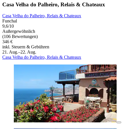
Casa Velha do Palheiro, Relais & Chateaux
Casa Velha do Palheiro, Relais & Chateaux
Funchal
9,6/10
Außergewöhnlich
(106 Bewertungen)
346 €
inkl. Steuern & Gebühren
21. Aug.–22. Aug.
Casa Velha do Palheiro, Relais & Chateaux