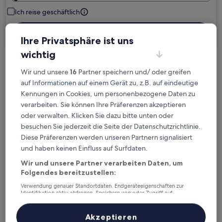
Ich reise geschäftlich
Suchen
Ihre Privatsphäre ist uns
wichtig
Kostenlose Stornierung bei
Wir und unsere
16
Partner speichern und/ oder greifen
Planänderungen
auf Informationen auf einem Gerät zu, z.B. auf eindeutige
Kennungen in Cookies, um personenbezogene Daten zu
verarbeiten. Sie können Ihre Präferenzen akzeptieren
Verdiene Prämien für jede
oder verwalten. Klicken Sie dazu bitte unten oder
wahrgenommene Übernachtung
besuchen Sie jederzeit die Seite der Datenschutzrichtlinie.
Diese Präferenzen werden unseren Partnern signalisiert
Mehr sparen mit Preisen für Mitglieder
und haben keinen Einfluss auf Surfdaten.
Wir und unsere Partner verarbeiten Daten, um
Folgendes bereitzustellen:
Überprüfe die Preise für diese Daten
Verwendung genauer Standortdaten. Endgeräteeigenschaften zur
Identifikation aktiv abfragen. Speichern von oder Zugriff auf
Informationen auf einem Endgerät. Personalisierte Werbung und
Heute
Morgen
Inhalte, Messung von Werbeleistung und der Performance von Inhalten,
Zielgruppenforschung sowie Entwicklung und Verbesserung von
Akzeptieren
6. Aug. - 7. Aug.
7. Aug. - 8. Aug.
Angeboten.