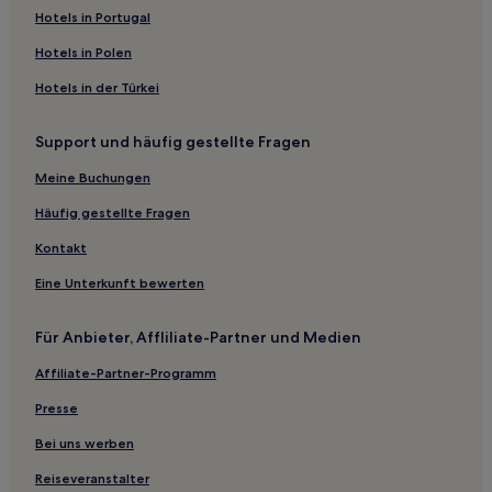
Hotels nahe Karerpass
Hotels in Portugal
Hotels nahe Kirche von San Genesio
Hotels in Polen
Corvara Hotels
Hotels in der Türkei
Hotels nahe Sessellift Sochers/Ciampinoi
Support und häufig gestellte Fragen
Lajen Hotels
Meine Buchungen
Hotels nahe 25 Val
St. Christina in Gröden Hotels
Häufig gestellte Fragen
Hotels nahe Museum Ladin Ciastel de Tor
Kontakt
Hotels nahe Sessellift Sonne
Eine Unterkunft bewerten
Hotels nahe 151 Salei
Für Anbieter, Affliliate-Partner und Medien
Hotels nahe 31 Cherz I 2095m
Affiliate-Partner-Programm
Hotels nahe Concordia 2000
Presse
Hotels nahe 106 Kristiania
St. Lorenzen im Pustertal Hotels
Bei uns werben
Hotels nahe Skilift Salei
Reiseveranstalter