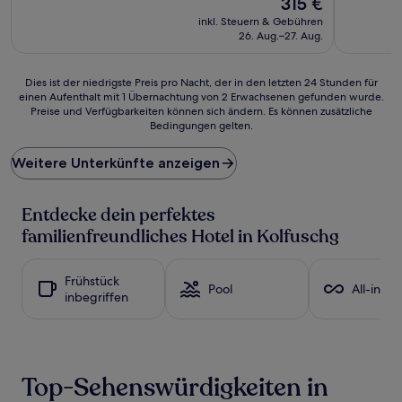
315 €
Preis
inkl. Steuern & Gebühren
beträgt
26. Aug.–27. Aug.
315 €
Dies
Dies ist der niedrigste Preis pro Nacht, der in den letzten 24 Stunden für
einen Aufenthalt mit 1 Übernachtung von 2 Erwachsenen gefunden wurde.
ist
Preise und Verfügbarkeiten können sich ändern. Es können zusätzliche
der
Bedingungen gelten.
niedrigste
Preis
Weitere Unterkünfte anzeigen
pro
Nacht,
der
Entdecke dein perfektes
in
den
familienfreundliches Hotel in Kolfuschg
letzten
24 Stunden
für
Frühstück
Pool
All-inclu
einen
inbegriffen
Aufenthalt
mit
1 Übernachtung
von
2 Erwachsenen
Top-Sehenswürdigkeiten in
gefunden