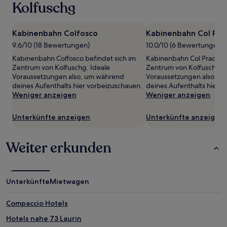
wurde.
Kolfuschg
Preise
und
Verfügbarkeiten
Kabinenbahn Colfosco
Kabinenbahn Col Pra
können
9.6/10 (18 Bewertungen)
10.0/10 (6 Bewertungen)
sich
ändern.
Kabinenbahn Colfosco befindet sich im
Kabinenbahn Col Pradat b
Es
Zentrum von Kolfuschg. Ideale
Zentrum von Kolfuschg. I
können
Voraussetzungen also, um während
Voraussetzungen also, u
zusätzliche
deines Aufenthalts hier vorbeizuschauen.
deines Aufenthalts hier 
Bedingungen
Weniger anzeigen
Weniger anzeigen
gelten.
Unterkünfte anzeigen
Unterkünfte anzeigen
Weiter erkunden
Unterkünfte
Mietwagen
Compaccio Hotels
Hotels nahe 73 Laurin