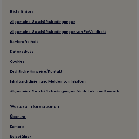
Hotels nahe Kabinenbahn Miara
Richtlinien
Hotels nahe 23 Costoratta
Allgemeine Geschäftsbedingungen
Hotels nahe 19 Sochers
Allgemeine Geschäftsbedingungen von FeWo-direkt
Hotels nahe Ski und Snowboard Canazei Marmolada
Barrierefreiheit
Hotels nahe Sole/Sonne
Hotels nahe Rifugio Puez
Datenschutz
Sankt Leonhard Hotels
Cookies
Canazei Hotels
Rechtliche Hinweise/Kontakt
Hotels nahe Skilift Vallon
Inhaltsrichtlinien und Melden von Inhalten
Hotels nahe 70 Floralpina
Allgemeine Geschäftsbedingungen für Hotels.com Rewards
Hotels nahe Sessellift Col Alto
Weitere Informationen
Santo Stefano Hotels
Puntac Hotels
Über uns
Hotels nahe Terrasse der Dolomiten
Karriere
Kastelruth Hotels
Reiseführer