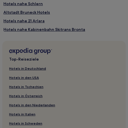
Hotels nahe Schlern
Altstadt Bruneck Hotels
Hotels nahe 21 Arlara
Hotels nahe Kabinenbahn Skitrans Bronta
Hotels nahe 217 Vajolet I
Hotels nahe Skilift Kristiania
Hotels nahe Floralpinalift
Top-Reiseziele
Brixen Hotels
Hotels in Deutschland
Hotels nahe 39 Plans - Frara
Hotels in den USA
Hotels nahe Seilbahn Boè
Hotels in Tschechien
Hotels nahe St. Ulrich - Seiser Alm
Hotels in Österreich
Campitello di Fassa Hotels
Hotels in den Niederlanden
Hotels nahe Fedaia-Pian dei Fiacconi
Hotels in Italien
Beyoğlu Hotels
Hotels nahe 34 Borest
Hotels in Schweden