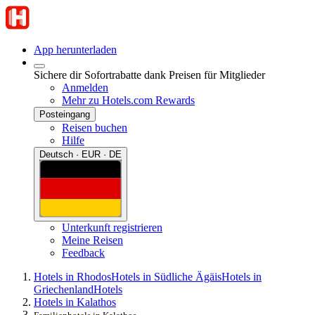
App herunterladen
Sichere dir Sofortrabatte dank Preisen für Mitglieder
Anmelden
Mehr zu Hotels.com Rewards
Posteingang
Reisen buchen
Hilfe
Deutsch · EUR · DE
Unterkunft registrieren
Meine Reisen
Feedback
Hotels in Rhodos
Hotels in Südliche Ägäis
Hotels in
Griechenland
Hotels
Hotels in Kalathos