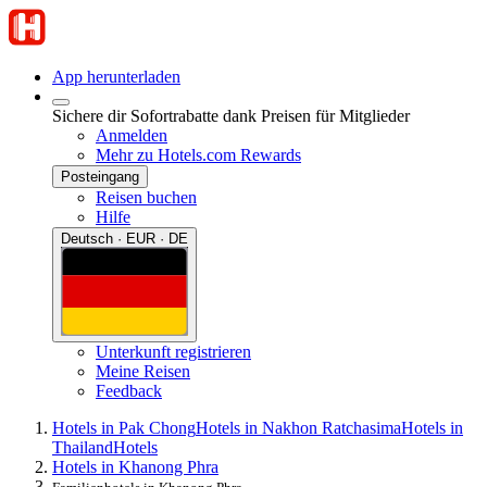
App herunterladen
Sichere dir Sofortrabatte dank Preisen für Mitglieder
Anmelden
Mehr zu Hotels.com Rewards
Posteingang
Reisen buchen
Hilfe
Deutsch · EUR · DE
Unterkunft registrieren
Meine Reisen
Feedback
Hotels in Pak Chong
Hotels in Nakhon Ratchasima
Hotels in
Thailand
Hotels
Hotels in Khanong Phra