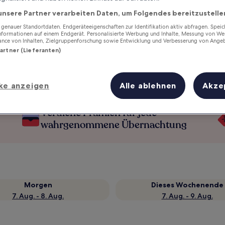
unsere Partner verarbeiten Daten, um Folgendes bereitzustelle
enauer Standortdaten. Endgeräteeigenschaften zur Identifikation aktiv abfragen. Spei
Informationen auf einem Endgerät. Personalisierte Werbung und Inhalte, Messung von We
ance von Inhalten, Zielgruppenforschung sowie Entwicklung und Verbesserung von Ange
Partner (Lieferanten)
ke anzeigen
Alle ablehnen
Akze
Verdiene Prämien für jede
wahrgenommene Übernachtung
Morgen
Dieses Wochenende
7. Aug. - 8. Aug.
7. Aug. - 9. Aug.