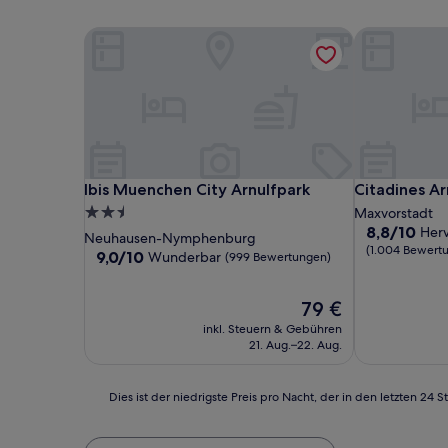
Ibis Muenchen City Arnulfpark
Citadines Ar
Ibis Muenchen City Arnulfpark
Citadines Ar
Ibis Muenchen City Arnulfpark
Citadines A
2.5-
Maxvorstadt
8.8
8,8/10
Her
Sterne-
Neuhausen-Nymphenburg
von
(1.004 Bewert
Unterkunft
9.0
9,0/10
Wunderbar
(999 Bewertungen)
10,
von
Hervorragen
10,
(1.004
Der
79 €
Wunderbar,
Bewertunge
Preis
(999
inkl. Steuern & Gebühren
beträgt
Bewertungen)
21. Aug.–22. Aug.
79 €
Dies
Dies ist der niedrigste Preis pro Nacht, der in den letzten 
ist
der