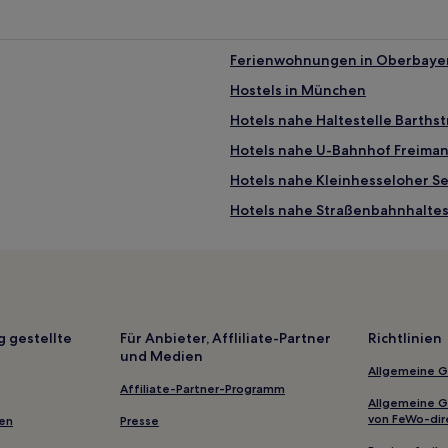
Ferienwohnungen in Oberbaye
Hostels in München
Hotels nahe Haltestelle Barths
Hotels nahe U-Bahnhof Freima
Hotels nahe Kleinhesseloher S
Hotels nahe Straßenbahnhaltes
Hotels nahe Straßenbahnhaltes
Hotels nahe U-Bahnhof Poccist
er
Neuhausen-Nymphenburg: Hot
Hotels nahe Alpines Museum
g gestellte
Für Anbieter, Affliliate-Partner
Richtlinien
und Medien
 Tor
Hotels nahe Musikinstrument
Allgemeine 
Hotels nahe S-Bahn-Station Kar
Affiliate-Partner-Programm
Allgemeine 
m
Hotels nahe Straßenbahnhaltes
von FeWo-dir
gen
Presse