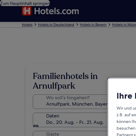
Zum Hauptinhalt springen
Hotels
Hotels in Deutschland
Hotels in Bayern
Hotels in Mün
Familienhotels in
Arnulfpark
Ihre
Wo soll’s hingehen?
Wir und u
z.B. auf 
Daten
können Ihr
Do., 20. Aug. - Fr., 21. Aug.
besuchen S
Gäste
Partnern s