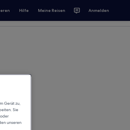
ieren
Hilfe
Meine Reisen
Anmelden
em Gerät zu,
eiten. Sie
 oder
rden unseren