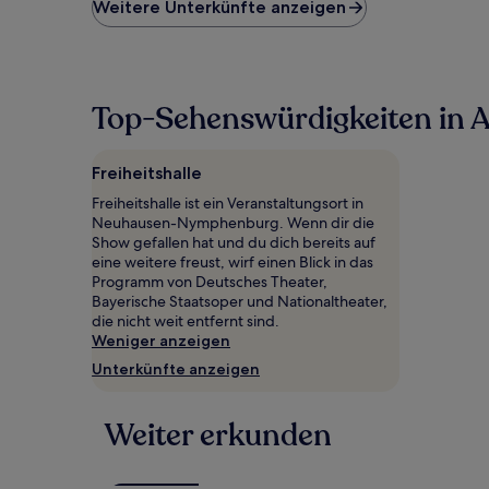
niedrigste
Weitere Unterkünfte anzeigen
Preis
pro
Nacht,
der
in
Top-Sehenswürdigkeiten in 
den
letzten
24 Stunden
Freiheitshalle
für
einen
Freiheitshalle ist ein Veranstaltungsort in
Aufenthalt
Neuhausen-Nymphenburg. Wenn dir die
mit
Show gefallen hat und du dich bereits auf
1 Übernachtung
eine weitere freust, wirf einen Blick in das
von
Programm von Deutsches Theater,
2 Erwachsenen
Bayerische Staatsoper und Nationaltheater,
gefunden
die nicht weit entfernt sind.
wurde.
Weniger anzeigen
Preise
Unterkünfte anzeigen
und
Verfügbarkeiten
können
Weiter erkunden
sich
ändern.
Es