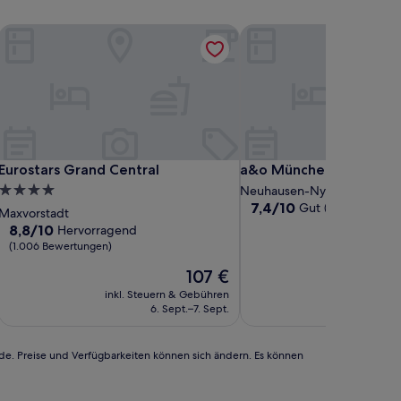
Eurostars Grand Central
a&o München Hackerbrü
Eurostars Grand Central
a&o München Hackerbrü
Eurostars Grand Central
a&o München Hackerbr
4.0-
Neuhausen-Nymphenburg
7.4
7,4/10
Gut
Sterne-
(411 Bewertung
Maxvorstadt
von
Unterkunft
8.8
8,8/10
Hervorragend
10,
von
(1.006 Bewertungen)
Gut,
10,
(411
Der
107 €
Hervorragend,
Bewertungen)
Preis
(1.006
inkl. Steuern & Gebühren
inkl. Steu
beträgt
Bewertungen)
6. Sept.–7. Sept.
3
107 €
rde. Preise und Verfügbarkeiten können sich ändern. Es können