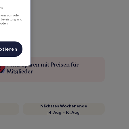
n:
chern von oder
rbeleistung und
boten.
ptieren
Mehr sparen mit Preisen für
Mitglieder
Nächstes Wochenende
14. Aug. - 16. Aug.