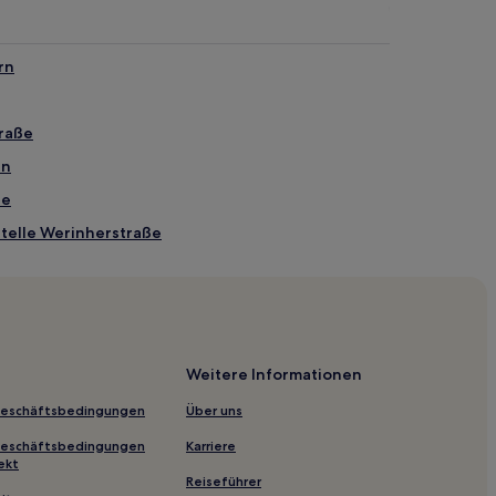
rn
traße
nn
ee
telle Werinherstraße
telle Gondrellplatz
raße
els
Weitere Informationen
en-Museum
Geschäftsbedingungen
Über uns
lsplatz
Geschäftsbedingungen
Karriere
telle Gartenstraße
ekt
Reiseführer