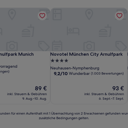
nulfpark Munich
Novotel München City Arnulfpark
nulfpark Munich
Novotel München City Arnulfpark
rnulfpark Munich
Novotel München City Arnulfpark
4.0-
vorragend
Sterne-
Neuhausen-Nymphenburg
ungen)
Unterkunft
9.2
9,2/10
Wunderbar
(1.003 Bewertungen)
von
d,
10,
Der
Der
89 €
93 €
Wunderbar,
n)
Preis
Preis
(1.003
inkl. Steuern & Gebühren
inkl. Steuern & Gebühren
beträgt
beträgt
Bewertungen)
9. Aug.–10. Aug.
6. Sept.–7. Sept.
89 €
93 €
24 Stunden für einen Aufenthalt mit 1 Übernachtung von 2 Erwachsenen gefunden wu
zusätzliche Bedingungen gelten.