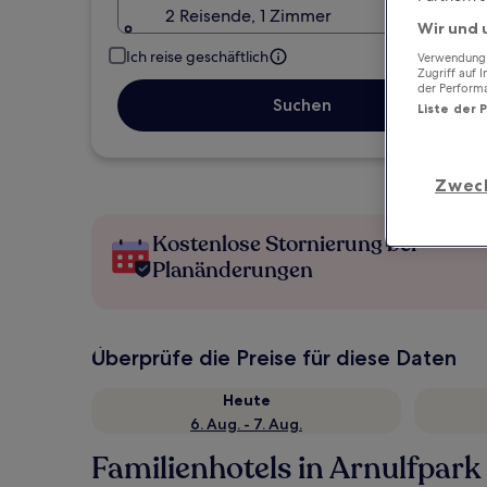
2 Reisende, 1 Zimmer
Wir und 
Ich reise geschäftlich
Verwendung g
Zugriff auf 
der Perform
Suchen
Liste der 
Zwec
Kostenlose Stornierung bei
Planänderungen
Überprüfe die Preise für diese Daten
Heute
6. Aug. - 7. Aug.
Familienhotels in Arnulfpark