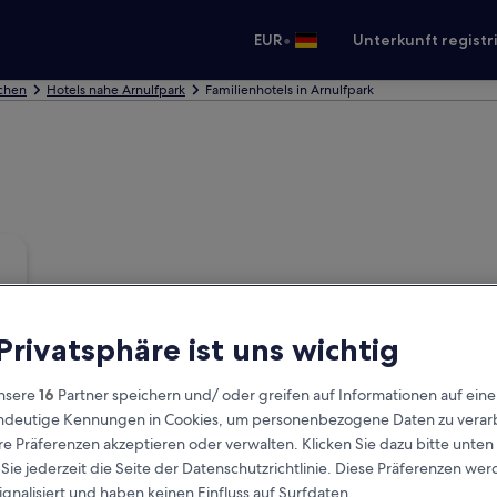
•
EUR
Unterkunft registr
chen
Hotels nahe Arnulfpark
Familienhotels in Arnulfpark
 Privatsphäre ist uns wichtig
nsere
16
Partner speichern und/ oder greifen auf Informationen auf ein
eindeutige Kennungen in Cookies, um personenbezogene Daten zu verarb
e Präferenzen akzeptieren oder verwalten. Klicken Sie dazu bitte unten
ie jederzeit die Seite der Datenschutzrichtlinie. Diese Präferenzen we
ignalisiert und haben keinen Einfluss auf Surfdaten.