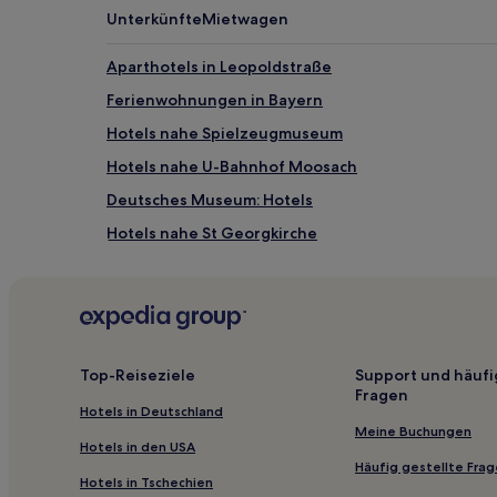
können
Unterkünfte
Mietwagen
zusätzliche
Bedingungen
gelten.
Aparthotels in Leopoldstraße
Ferienwohnungen in Bayern
Hotels nahe Spielzeugmuseum
Hotels nahe U-Bahnhof Moosach
Deutsches Museum: Hotels
Hotels nahe St Georgkirche
Hotels nahe Straßenbahnhaltestelle Marsstraße
Hotels nahe U-Bahnhof Westpark
Hotels nahe Straßenbahnhaltestelle Nationaltheat
Haidhausen-Nord: Hotels
Top-Reiseziele
Support und häufi
Fragen
Hotels nahe Straßenbahnhaltestelle Am Münchner
Hotels in Deutschland
Hotels nahe Straßenbahnhaltestelle Herzogstraße
Meine Buchungen
Hotels in den USA
Hotels nahe Straßenbahnhaltestelle Maximilianeu
Häufig gestellte Fra
Hotels in Tschechien