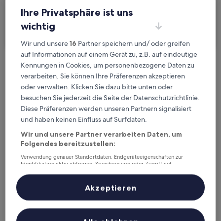
Ihre Privatsphäre ist uns
Ich reise geschäftlich
wichtig
Suchen
Wir und unsere
16
Partner speichern und/ oder greifen
auf Informationen auf einem Gerät zu, z.B. auf eindeutige
Kennungen in Cookies, um personenbezogene Daten zu
Kostenlose Stornierung bei
verarbeiten. Sie können Ihre Präferenzen akzeptieren
Planänderungen
oder verwalten. Klicken Sie dazu bitte unten oder
besuchen Sie jederzeit die Seite der Datenschutzrichtlinie.
Verdiene Prämien für jede
Diese Präferenzen werden unseren Partnern signalisiert
wahrgenommene Übernachtung
und haben keinen Einfluss auf Surfdaten.
Wir und unsere Partner verarbeiten Daten, um
Folgendes bereitzustellen:
Mehr sparen mit Preisen für Mitglieder
Verwendung genauer Standortdaten. Endgeräteeigenschaften zur
Identifikation aktiv abfragen. Speichern von oder Zugriff auf
Informationen auf einem Endgerät. Personalisierte Werbung und
Inhalte, Messung von Werbeleistung und der Performance von Inhalten,
Überprüfe die Preise für diese Daten
Zielgruppenforschung sowie Entwicklung und Verbesserung von
Akzeptieren
Angeboten.
Liste der Partner (Lieferanten)
Heute
Morgen
6. Aug. - 7. Aug.
7. Aug. - 8. Aug.