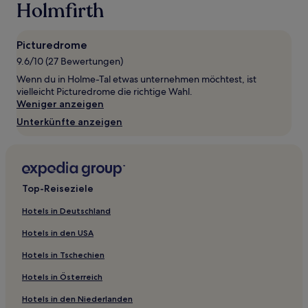
wurde.
Holmfirth
Preise
und
Verfügbarkeiten
Picturedrome
können
9.6/10 (27 Bewertungen)
sich
ändern.
Wenn du in Holme-Tal etwas unternehmen möchtest, ist
Es
vielleicht Picturedrome die richtige Wahl.
können
Weniger anzeigen
zusätzliche
Unterkünfte anzeigen
Bedingungen
gelten.
Top-Reiseziele
Hotels in Deutschland
Hotels in den USA
Hotels in Tschechien
Hotels in Österreich
Hotels in den Niederlanden