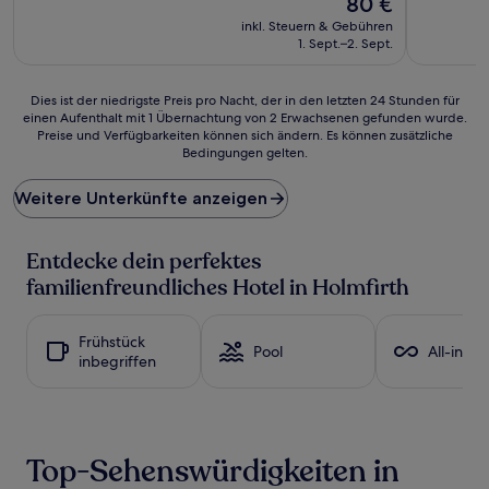
80 €
10,
10,
Preis
Hervorragend,
Außergewö
inkl. Steuern & Gebühren
beträgt
(794
(103
1. Sept.–2. Sept.
80 €
Bewertungen)
Bewertun
Dies
Dies ist der niedrigste Preis pro Nacht, der in den letzten 24 Stunden für
einen Aufenthalt mit 1 Übernachtung von 2 Erwachsenen gefunden wurde.
ist
Preise und Verfügbarkeiten können sich ändern. Es können zusätzliche
der
Bedingungen gelten.
niedrigste
Preis
Weitere Unterkünfte anzeigen
pro
Nacht,
der
Entdecke dein perfektes
in
den
familienfreundliches Hotel in Holmfirth
letzten
24 Stunden
für
Frühstück
Pool
All-inclu
einen
inbegriffen
Aufenthalt
mit
1 Übernachtung
von
2 Erwachsenen
Top-Sehenswürdigkeiten in
gefunden