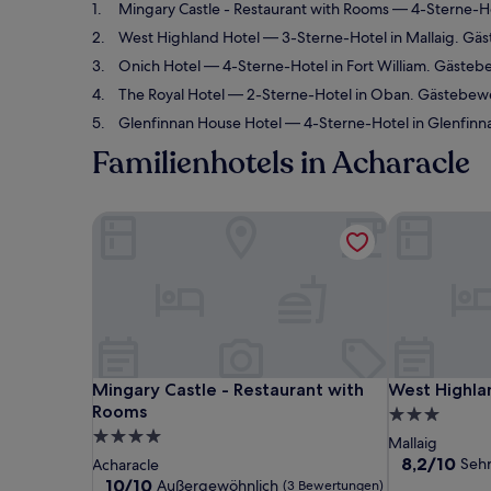
Mingary Castle - Restaurant with Rooms
— 4-Sterne-Ho
West Highland Hotel
— 3-Sterne-Hotel in Mallaig. Gä
Onich Hotel
— 4-Sterne-Hotel in Fort William. Gästeb
The Royal Hotel
— 2-Sterne-Hotel in Oban. Gästebewe
Glenfinnan House Hotel
— 4-Sterne-Hotel in Glenfin
Familienhotels in Acharacle
Mingary Castle - Restaurant with Rooms
West Highla
Mingary Castle - Restaurant with Rooms
West Highla
Mingary Castle - Restaurant with
West Highla
Rooms
3.0-
4.0-
Sterne-
Mallaig
Sterne-
Unterkunft
8.2
8,2/10
Sehr
Acharacle
von
Unterkunft
10.0
10/10
Außergewöhnlich
(3 Bewertungen)