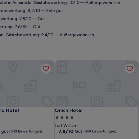
tel in Acharacle. Gästebewertung: 10/10 — Außergewöhnlich.
stebewertung: 8,2/10 — Sehr gut.
ewertung: 7,8/10 — Gut.
rtung: 7,6/10 — Gut.
nan. Gästebewertung: 9,4/10 — Außergewöhnlich.
nd Hotel
Onich Hotel
nd Hotel
Onich Hotel
nd Hotel
Onich Hotel
4.0-
Sterne-
Fort William
Unterkunft
7.8
7,8/10
 gut
Gut
(643 Bewertungen)
(469 Bewertungen)
von