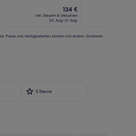
10,
10,
Gut,
Der
Außergewöhnlich,
134 €
(863
Preis
(164
inkl. Steuern & Gebühren
inkl. Steu
Bewertungen)
beträgt
Bewertungen)
20. Aug.–21. Aug.
25.
134 €
rde. Preise und Verfügbarkeiten können sich ändern. Es können
5 Sterne