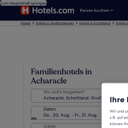
Zum Hauptinhalt springen
Reisen buchen
Hotels
Hotels in Großbritannien
Hotels in Schottland
Hotels 
Familienhotels in
Acharacle
Wo soll’s hingehen?
Ihre
Daten
Wir und u
Do., 20. Aug. - Fr., 21. Aug.
z.B. auf 
können Ihr
Gäste