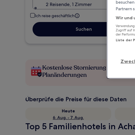
besuchen S
2 Reisende, 1 Zimmer
Partnern s
Ich reise geschäftlich
Wir und 
Verwendung g
Suchen
Zugriff auf 
der Perform
Liste der 
Zwec
Kostenlose Stornierung bei
Planänderungen
Überprüfe die Preise für diese Daten
Heute
6. Aug. - 7. Aug.
Top 5 Familienhotels in Acha