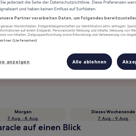
ie jederzeit die Seite der Datenschutzrichtlinie. Diese Präferenzen we
ignalisiert und haben keinen Einfluss auf Surfdaten.
unsere Partner verarbeiten Daten, um Folgendes bereitzustelle
enauer Standortdaten. Endgeräteeigenschaften zur Identifikation aktiv abfragen. Spei
Informationen auf einem Endgerät. Personalisierte Werbung und Inhalte, Messung von We
ance von Inhalten, Zielgruppenforschung sowie Entwicklung und Verbesserung von Ange
Partner (Lieferanten)
ke anzeigen
Alle ablehnen
Akze
Verdiene Prämien für jede
wahrgenommene Übernachtung
Morgen
Dieses Wochenende
7. Aug. - 8. Aug.
7. Aug. - 9. Aug.
racle auf einen Blick