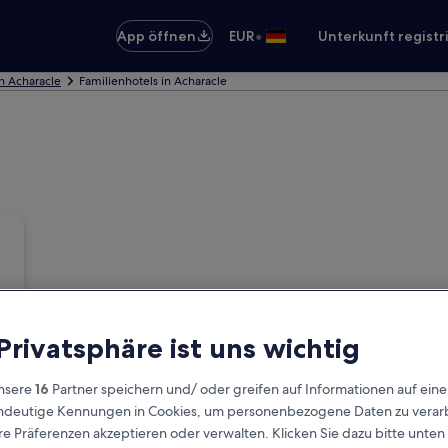
•
App öffnen
EUR
Unterkunft registr
in Acharacle
Familienhotels in Acharacle
 Privatsphäre ist uns wichtig
nsere
16
Partner speichern und/ oder greifen auf Informationen auf ein
eindeutige Kennungen in Cookies, um personenbezogene Daten zu verarb
e Präferenzen akzeptieren oder verwalten. Klicken Sie dazu bitte unten