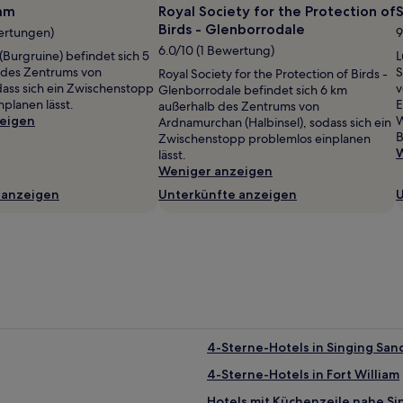
ram
Royal Society for the Protection of
S
Birds - Glenborrodale
ertungen)
9
6.0/10 (1 Bewertung)
(Burgruine) befindet sich 5
L
 des Zentrums von
S
Royal Society for the Protection of Birds -
dass sich ein Zwischenstopp
v
Glenborrodale befindet sich 6 km
nplanen lässt.
E
außerhalb des Zentrums von
eigen
W
Ardnamurchan (Halbinsel), sodass sich ein
B
Zwischenstopp problemlos einplanen
W
lässt.
Weniger anzeigen
 anzeigen
Unterkünfte anzeigen
U
4-Sterne-Hotels in Singing San
4-Sterne-Hotels in Fort William
Hotels mit Küchenzeile nahe Si