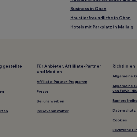
Business in Oban
Haustierfreundliche in Oban
Hotels mit Parkplatz in Mallaig
Hotels mit Parkplatz in Onich
Golf in Fort William
Haustierfreundliche in Isle of S
n und Isle of Skye
Hotels mit Parkplatz in Innere H
g gestellte
Für Anbieter, Affliliate-Partner
Richtlinien
und Medien
Hotels nahe Bahnhof Kyle Of Lo
Allgemeine 
Dornie Hotels
Affiliate-Partner-Programm
Allgemeine 
Kinloch Hotels
von FeWo-dir
gen
Presse
Arisaig Hotels
Barrierefreihe
Bei uns werben
Kilninver Hotels
Datenschutz
erten
Reiseveranstalter
Hotels nahe Gallery An Talla De
Cookies
Arnisdale Hotels
Rechtliche H
Killiechronan Hotels