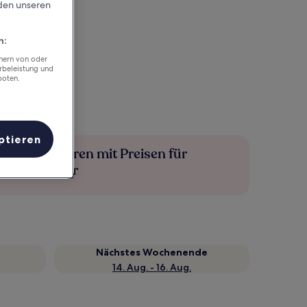
rden unseren
n:
chern von oder
rbeleistung und
boten.
ptieren
Mehr sparen mit Preisen für
Mitglieder
Nächstes Wochenende
14. Aug. - 16. Aug.