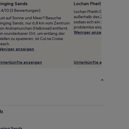
inging Sands
Lochan Fheith Dhuinn
.4/10 (3 Bewertungen)
Lochan Fheith Dhuinn befindet 
außerhalb des Zentrums von A
ust auf Sonne und Meer? Besuche
sodass sich ein Zwischenstopp
inging Sands, nur 6,8 km vom Zentrum
problemlos einplanen lässt.
on Ardnamurchan (Halbinsel) entfernt.
Weniger anzeigen
in wunderbarer Ort, um entlang der
ellen zu spazieren, ist Cul na Croise
each.
eniger anzeigen
nterkünfte anzeigen
Unterkünfte anzeigen
ds
nging Sands