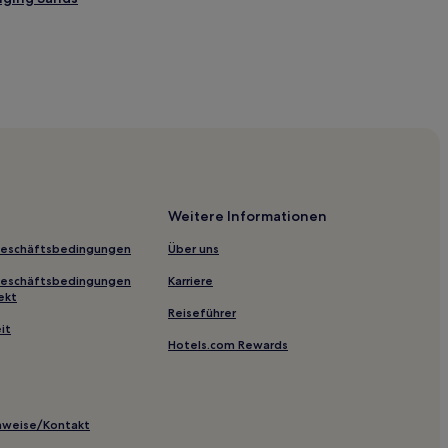
kye
ebriden und Isle of Skye
Weitere Informationen
chalsh
Geschäftsbedingungen
Über uns
Geschäftsbedingungen
Karriere
ekt
Reiseführer
it
Hotels.com Rewards
arg
inweise/Kontakt