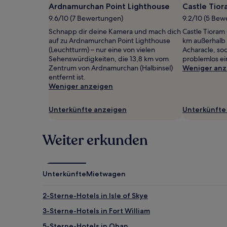
Ardnamurchan Point Lighthouse
Castle Tio
gefunden
wurde.
9.6/10 (7 Bewertungen)
9.2/10 (5 Bew
Preise
Schnapp dir deine Kamera und mach dich
Castle Tioram 
und
auf zu Ardnamurchan Point Lighthouse
km außerhalb
Verfügbarkeiten
(Leuchtturm) – nur eine von vielen
Acharacle, so
können
Sehenswürdigkeiten, die 13,8 km vom
problemlos ei
sich
Zentrum von Ardnamurchan (Halbinsel)
Weniger anz
ändern.
entfernt ist.
Es
Weniger anzeigen
können
zusätzliche
Bedingungen
Unterkünfte anzeigen
Unterkünfte
gelten.
Weiter erkunden
Unterkünfte
Mietwagen
2-Sterne-Hotels in Isle of Skye
3-Sterne-Hotels in Fort William
5-Sterne-Hotels in Oban