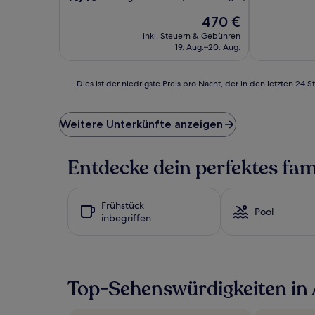
10,
von
Der
Sehr
470 €
10,
Preis
gut,
Außergewöhnlich,
inkl. Steuern & Gebühren
beträgt
(643
(3
19. Aug.–20. Aug.
470 €
Bewertunge
Bewertungen)
Dies
Dies ist der niedrigste Preis pro Nacht, der in den letzten 
ist
der
niedrigste
Weitere Unterkünfte anzeigen
Preis
pro
Nacht,
Entdecke dein perfektes fam
der
in
den
Frühstück
letzten
Pool
inbegriffen
24 Stunden
für
einen
Aufenthalt
mit
Top-Sehenswürdigkeiten in 
1 Übernachtung
von
2 Erwachsenen