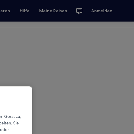
ieren
Hilfe
Meine Reisen
Anmelden
em Gerät zu,
eiten. Sie
 oder