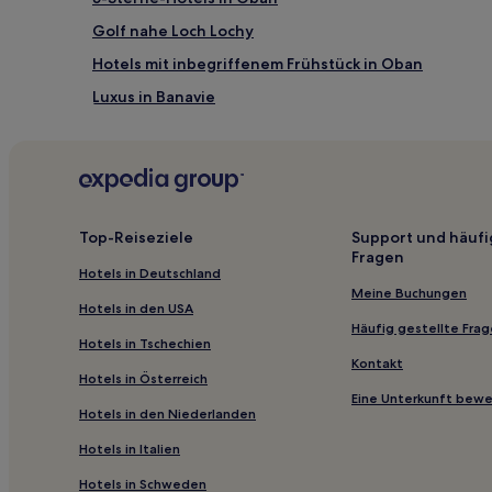
Golf nahe Loch Lochy
Hotels mit inbegriffenem Frühstück in Oban
Luxus in Banavie
Hotels mit inbegriffenem Frühstück in Ballachulish
Familien in Fort William
Lgbtqia-Freundliche in Isle of Skye
Hotels mit inbegriffenem Frühstück in Innere Hebride
Top-Reiseziele
Support und häufi
Fragen
Easdale Island Hotels
Hotels in Deutschland
Knipoch Hotels
Meine Buchungen
Hotels in den USA
Hotels nahe Isle of Skye Oysters
Häufig gestellte Fra
Hotels in Tschechien
Breakish: Hotels
Kontakt
Hotels in Österreich
Inverinate Hotels
Eine Unterkunft bew
Hotels in den Niederlanden
Hotels nahe Glencoe Mountain Resort
Hotels in Italien
Hotels nahe Talisker Destillerie
Hotels in Schweden
Hotels nahe Iona Heritage Centre