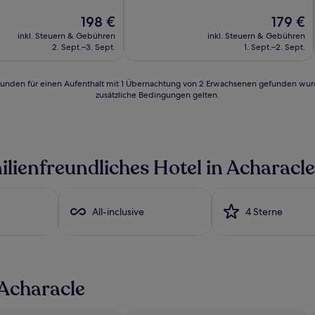
10,
Der
Gut,
Der
198 €
179 €
Preis
(469
Preis
inkl. Steuern & Gebühren
inkl. Steuern & Gebühren
beträgt
Bewertungen)
beträgt
2. Sept.–3. Sept.
1. Sept.–2. Sept.
n)
198 €
179 €
24 Stunden für einen Aufenthalt mit 1 Übernachtung von 2 Erwachsenen gefunden wu
zusätzliche Bedingungen gelten.
ilienfreundliches Hotel in Acharacle
All-inclusive
4 Sterne
Acharacle