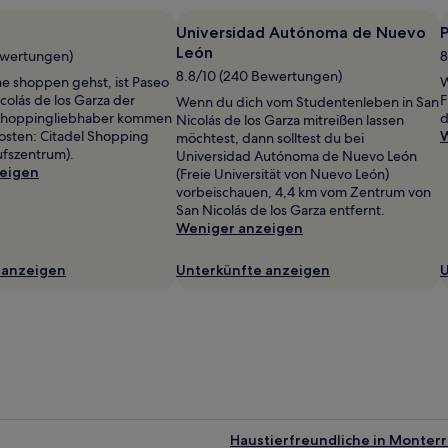
Universidad Autónoma de Nuevo
P
León
ewertungen)
8
8.8/10 (240 Bewertungen)
 shoppen gehst, ist Paseo
W
icolás de los Garza der
F
Wenn du dich vom Studentenleben in San
. Shoppingliebhaber kommen
d
Nicolás de los Garza mitreißen lassen
Kosten: Citadel Shopping
W
möchtest, dann solltest du bei
ufszentrum).
Universidad Autónoma de Nuevo León
eigen
(Freie Universität von Nuevo León)
vorbeischauen, 4,4 km vom Zentrum von
San Nicolás de los Garza entfernt.
Weniger anzeigen
 anzeigen
Unterkünfte anzeigen
U
Haustierfreundliche in Monter