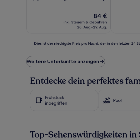
10,
von
Hervorragen
10,
(696
Hervorragend,
Der
84 €
Bewertunge
(1.102
Preis
inkl. Steuern & Gebühren
Bewertungen)
beträgt
28. Aug.–29. Aug.
84 €
Dies
Dies ist der niedrigste Preis pro Nacht, der in den letzten 
ist
der
niedrigste
Weitere Unterkünfte anzeigen
Preis
pro
Nacht,
Entdecke dein perfektes fam
der
in
den
Frühstück
letzten
Pool
inbegriffen
24 Stunden
für
einen
Aufenthalt
mit
Top-Sehenswürdigkeiten in 
1 Übernachtung
von