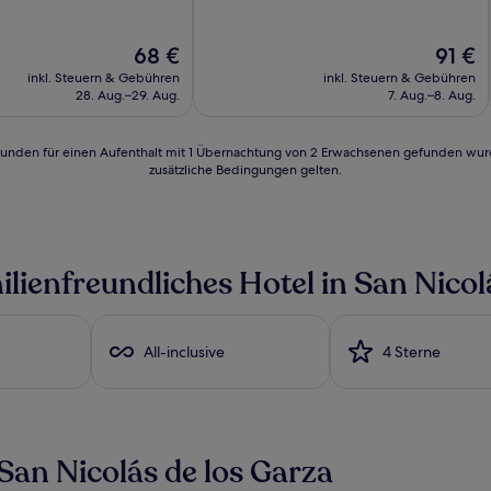
10,
d,
Sehr
gut,
Der
Der
68 €
91 €
n)
(1.009
Preis
Preis
inkl. Steuern & Gebühren
inkl. Steuern & Gebühren
Bewertungen)
beträgt
beträgt
28. Aug.–29. Aug.
7. Aug.–8. Aug.
68 €
91 €
24 Stunden für einen Aufenthalt mit 1 Übernachtung von 2 Erwachsenen gefunden wu
zusätzliche Bedingungen gelten.
ilienfreundliches Hotel in San Nicol
All-inclusive
4 Sterne
San Nicolás de los Garza