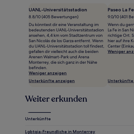
2 Erwachsenen
UANL-Universitätsstadion
Paseo La Fe
gefunden
wurde.
8.8/10 (405 Bewertungen)
9.0/10 (401 B
Preise
Du könntest dir eine Veranstaltung im
Wenn du gerne
und
bedeutenden UANL-Universitätsstadion
La Fe in San N
Verfügbarkeiten
ansehen, 4,4 km vom Stadtzentrum von
richtige Ort
können
San Nicolás de los Garza entfernt. Wenn
hier auf ihre 
sich
du UANL-Universitätsstadion toll findest,
Center (Einka
ändern.
gefallen dir vielleicht auch die beiden
Weniger anz
Es
Arenen Walmart-Park und Arena
können
Monterrey, die sich ganz in der Nähe
zusätzliche
befinden.
Bedingungen
Weniger anzeigen
gelten.
Unterkünfte anzeigen
Unterkünfte
Weiter erkunden
Unterkünfte
Lgbtqia-Freundliche in Monterrey