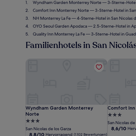
Wyndham Garden Monterrey Norte
— 3-Sterne-Hotel 
Comfort Inn Monterrey Norte
— 3-Sterne-Hotel in San
NH Monterrey La Fe
— 4-Sterne-Hotel in San Nicolas 
OYO Seoul Garden Apodaca
— 2.5-Sterne-Hotel in A
Quality Inn Monterrey La Fe
— 3-Sterne-Hotel in Guad
Familienhotels in San Nicolá
Wyndham Garden Monterrey Norte
Comfort Inn
Wyndham Garden Monterrey Norte
Comfort Inn
Wyndham Garden Monterrey
Comfort Inn
Norte
3.0-
3.0-
Sterne-
San Nicolas de 
Sterne-
Unterkunft
8.6
8,6/10
Her
San Nicolas de los Garza
von
Unterkunft
8.8
8,8/10
Hervorragend
(1.102 Bewertungen)