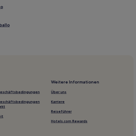
io
ballo
stadion
Weitere Informationen
arza García
Geschäftsbedingungen
Über uns
Geschäftsbedingungen
Karriere
ekt
Reiseführer
it
Hotels.com Rewards