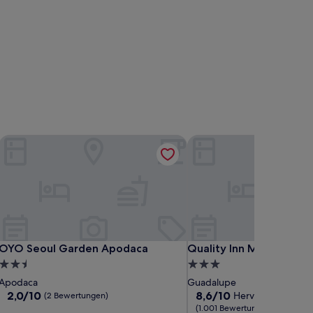
OYO Seoul Garden Apodaca
Quality Inn Monterrey La
OYO Seoul Garden Apodaca
Quality Inn Monterrey La
OYO Seoul Garden Apodaca
Quality Inn Monterrey L
2.5-
3.0-
Sterne-
Sterne-
Apodaca
Guadalupe
Unterkunft
Unterkunft
2.0
8.6
2,0/10
8,6/10
Hervorragend
(2 Bewertungen)
von
von
(1.001 Bewertungen)