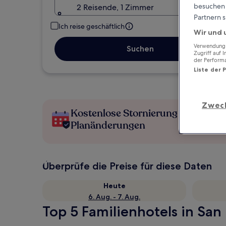
besuchen S
2 Reisende, 1 Zimmer
Partnern s
Ich reise geschäftlich
Wir und 
Verwendung g
Suchen
Zugriff auf 
der Perform
Liste der 
Zwec
Kostenlose Stornierung bei
Planänderungen
Überprüfe die Preise für diese Daten
Heute
6. Aug. - 7. Aug.
Top 5 Familienhotels in San 