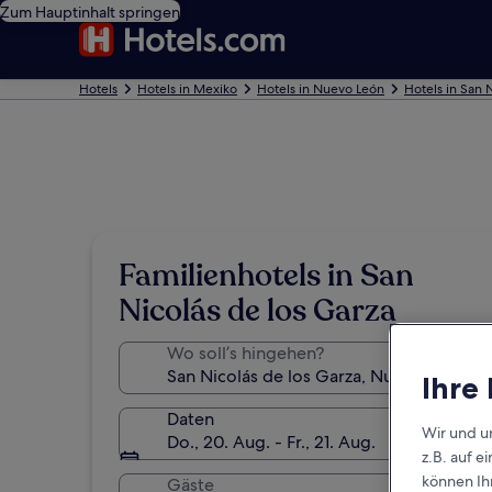
Zum Hauptinhalt springen
Hotels
Hotels in Mexiko
Hotels in Nuevo León
Hotels in San 
Familienhotels in San
Nicolás de los Garza
Wo soll’s hingehen?
Ihre
Daten
Wir und u
Do., 20. Aug. - Fr., 21. Aug.
z.B. auf 
können Ihr
Gäste