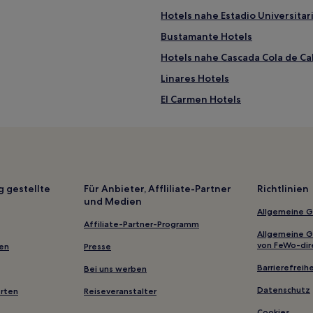
Hotels nahe Estadio Universitar
Bustamante Hotels
Hotels nahe Cascada Cola de Ca
Linares Hotels
El Carmen Hotels
Monterrey Hotels
Nuevo León: Hotels
Hotels nahe UANL Universitäts
Gasthäuser in Monterrey
g gestellte
Für Anbieter, Affliliate-Partner
Richtlinien
und Medien
4-Sterne-Hotels in San Pedro G
Allgemeine 
Affiliate-Partner-Programm
Allgemeine 
von FeWo-dir
gen
Presse
Barrierefreihe
Bei uns werben
Datenschutz
erten
Reiseveranstalter
Cookies