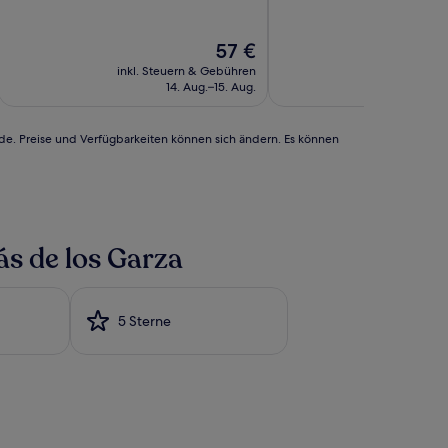
10,
10,
(2
Hervorragend,
Bewertungen)
(1.001
Der
57 €
Bewertungen)
Preis
inkl. Steuern & Gebühren
inkl. Steu
beträgt
14. Aug.–15. Aug.
28.
57 €
rde. Preise und Verfügbarkeiten können sich ändern. Es können
ás de los Garza
5 Sterne