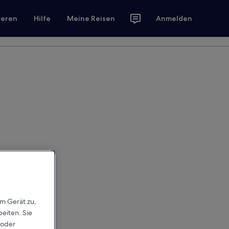
ieren
Hilfe
Meine Reisen
Anmelden
em Gerät zu,
eiten. Sie
 oder