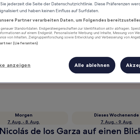
ie jederzeit die Seite der Datenschutzrichtlinie. Diese Präferenzen we
ignalisiert und haben keinen Einfluss auf Surfdaten.
unsere Partner verarbeiten Daten, um Folgendes bereitzustelle
enauer Standortdaten. Endgeräteeigenschaften zur Identifikation aktiv abfragen. Spei
Informationen auf einem Endgerät. Personalisierte Werbung und Inhalte, Messung von We
ance von Inhalten, Zielgruppenforschung sowie Entwicklung und Verbesserung von Ange
Partner (Lieferanten)
ke anzeigen
Alle ablehnen
Akze
Verdiene Prämien für jede
wahrgenommene Übernachtung
Morgen
Dieses Wochenende
7. Aug. - 8. Aug.
7. Aug. - 9. Aug.
Nicolás de los Garza auf einen Blic