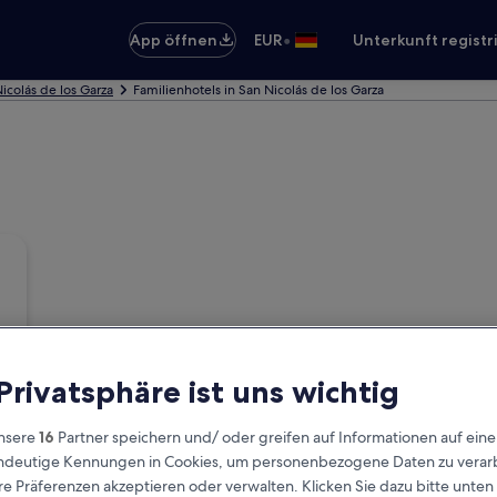
•
App öffnen
EUR
Unterkunft registr
Nicolás de los Garza
Familienhotels in San Nicolás de los Garza
 Privatsphäre ist uns wichtig
nsere
16
Partner speichern und/ oder greifen auf Informationen auf ein
eindeutige Kennungen in Cookies, um personenbezogene Daten zu verarb
e Präferenzen akzeptieren oder verwalten. Klicken Sie dazu bitte unten