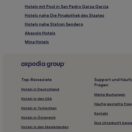
Hotels mit Pool in San Pedro Garza García
Hotels nahe Die Pinakothek des Staates
Hotels nahe Station Sendero
Abasolo Hotels
Mina Hotels
Hotels nahe Große Plaza
Hotels nahe Universidad Autónoma de Nuevo León
Galeana Hotels
Villa Juárez: Hotels
Top-Reiseziele
Support und häufi
Fragen
Hostels in Monterrey
Hotels in Deutschland
5-Sterne-Hotels in Monterrey
Meine Buchungen
Hotels in den USA
Häufig gestellte Fra
Hotels in Tschechien
Kontakt
Hotels in Österreich
Eine Unterkunft bew
Hotels in den Niederlanden