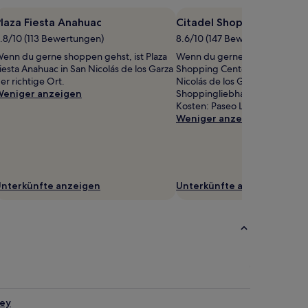
laza Fiesta Anahuac
Citadel Shopping Center
.8/10 (113 Bewertungen)
8.6/10 (147 Bewertungen)
enn du gerne shoppen gehst, ist Plaza
Wenn du gerne shoppen gehst, 
iesta Anahuac in San Nicolás de los Garza
Shopping Center (Einkaufszent
er richtige Ort.
Nicolás de los Garza der richti
eniger anzeigen
Shoppingliebhaber kommen hie
Kosten: Paseo La Fe.
Weniger anzeigen
nterkünfte anzeigen
Unterkünfte anzeigen
rey