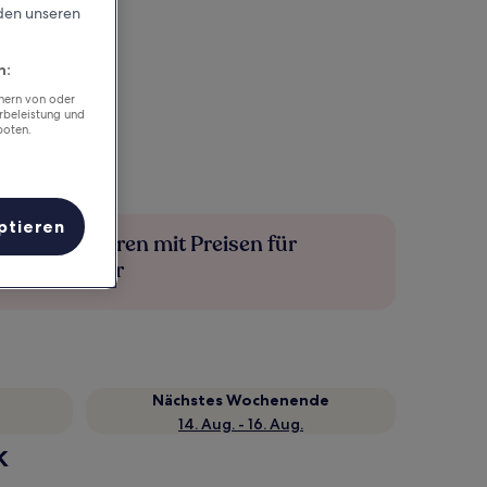
rden unseren
n:
chern von oder
rbeleistung und
boten.
ptieren
Mehr sparen mit Preisen für
Mitglieder
Nächstes Wochenende
14. Aug. - 16. Aug.
k