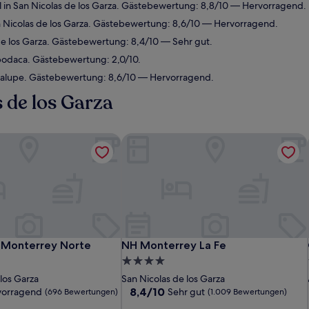
in San Nicolas de los Garza. Gästebewertung: 8,8/10 — Hervorragend.
 Nicolas de los Garza. Gästebewertung: 8,6/10 — Hervorragend.
de los Garza. Gästebewertung: 8,4/10 — Sehr gut.
podaca. Gästebewertung: 2,0/10.
alupe. Gästebewertung: 8,6/10 — Hervorragend.
s de los Garza
 Monterrey Norte
NH Monterrey La Fe
 Monterrey Norte
NH Monterrey La Fe
 Monterrey Norte
NH Monterrey La Fe
4.0-
Sterne-
los Garza
San Nicolas de los Garza
Unterkunft
8.4
8,4/10
vorragend
Sehr gut
(696 Bewertungen)
(1.009 Bewertungen)
von