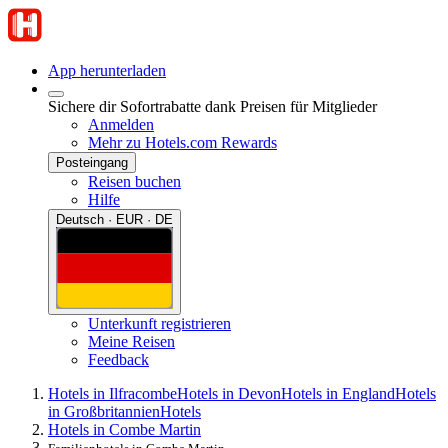
App herunterladen
Sichere dir Sofortrabatte dank Preisen für Mitglieder
Anmelden
Mehr zu Hotels.com Rewards
Posteingang
Reisen buchen
Hilfe
Deutsch · EUR · DE
Unterkunft registrieren
Meine Reisen
Feedback
Hotels in Ilfracombe
Hotels in Devon
Hotels in England
Hotels
in Großbritannien
Hotels
Hotels in Combe Martin