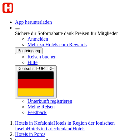
App herunterladen
Sichere dir Sofortrabatte dank Preisen für Mitglieder
Anmelden
Mehr zu Hotels.com Rewards
Posteingang
Reisen buchen
Hilfe
Deutsch · EUR · DE
Unterkunft registrieren
Meine Reisen
Feedback
Hotels in Kefalonia
Hotels in Region der Ionischen
Inseln
Hotels in Griechenland
Hotels
Hotels in Poros