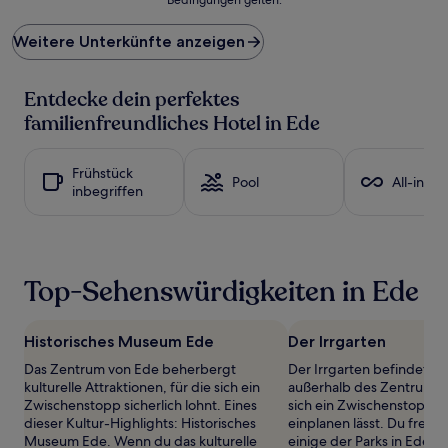
niedrigste
Preis
Weitere Unterkünfte anzeigen
pro
Nacht,
der
Entdecke dein perfektes
in
den
familienfreundliches Hotel in Ede
letzten
24 Stunden
für
Frühstück
Pool
All-inclu
einen
inbegriffen
Aufenthalt
mit
1 Übernachtung
von
2 Erwachsenen
Top-Sehenswürdigkeiten in Ede
gefunden
wurde.
Preise
Historisches Museum Ede
Der Irrgarten
und
Verfügbarkeiten
Das Zentrum von Ede beherbergt
Der Irrgarten befindet sic
können
kulturelle Attraktionen, für die sich ein
außerhalb des Zentrums 
sich
Zwischenstopp sicherlich lohnt. Eines
sich ein Zwischenstopp p
ändern.
dieser Kultur-Highlights: Historisches
einplanen lässt. Du freust
Es
Museum Ede. Wenn du das kulturelle
einige der Parks in Ede z