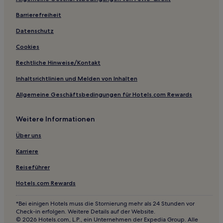
Hotels nahe Holland Casino Nijmegen
Barrierefreiheit
Gemeinde Rozendaal: Hotels
Hotels nahe Stadttheater Arnhem
Datenschutz
Hotels nahe Nationales Fahrradmuseum
Cookies
Gemeinde Rheden: Hotels
Rechtliche Hinweise/Kontakt
Markt: Hotels
Inhaltsrichtlinien und Melden von Inhalten
Ederveen Hotels
Allgemeine Geschäftsbedingungen für Hotels.com Rewards
Hotels nahe Park Sonsbeek
Weitere Informationen
Hotels nahe Bahnhof Arnhem Zuid
Hotels nahe Edese Golfclub
Über uns
Greffeling Hotels
Karriere
Gemeinde Beuningen: Hotels
Reiseführer
Hotels nahe GelreDome
Hotels.com Rewards
Hotels nahe Bahnhof Arnhem Presikhaaf
*Bei einigen Hotels muss die Stornierung mehr als 24 Stunden vor
Gemeinde Barneveld: Hotels
Check-in erfolgen. Weitere Details auf der Website.
© 2026 Hotels.com, L.P., ein Unternehmen der Expedia Group. Alle