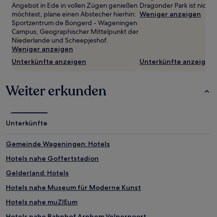
können
Angebot in Ede in vollen Zügen genießen
Dragonder Park ist nicht w
zusätzliche
möchtest, plane einen Abstecher hierhin:
Weniger anzeigen
Bedingungen
Sportzentrum de Bongerd - Wageningen
gelten.
Campus, Geographischer Mittelpunkt der
Niederlande und Scheepjeshof.
Weniger anzeigen
Unterkünfte anzeigen
Unterkünfte anzeigen
Weiter erkunden
Unterkünfte
Gemeinde Wageningen: Hotels
Hotels nahe Goffertstadion
Gelderland: Hotels
Hotels nahe Museum für Moderne Kunst
Hotels nahe muZIEum
Hotels nahe Bahnhof Arnhem Velperpoort