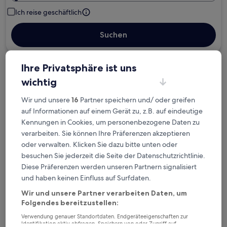
Ich reise geschäftlich
Suchen
Ihre Privatsphäre ist uns
Kostenlose Stornierung bei
wichtig
Planänderungen
Wir und unsere
16
Partner speichern und/ oder greifen
Verdiene Prämien für jede
auf Informationen auf einem Gerät zu, z.B. auf eindeutige
wahrgenommene Übernachtung
Kennungen in Cookies, um personenbezogene Daten zu
verarbeiten. Sie können Ihre Präferenzen akzeptieren
oder verwalten. Klicken Sie dazu bitte unten oder
Mehr sparen mit Preisen für Mitglieder
besuchen Sie jederzeit die Seite der Datenschutzrichtlinie.
Diese Präferenzen werden unseren Partnern signalisiert
und haben keinen Einfluss auf Surfdaten.
Überprüfe die Preise für diese Daten
Wir und unsere Partner verarbeiten Daten, um
Folgendes bereitzustellen:
Heute
Morgen
Verwendung genauer Standortdaten. Endgeräteeigenschaften zur
6. Aug. - 7. Aug.
7. Aug. - 8. Aug.
Identifikation aktiv abfragen. Speichern von oder Zugriff auf