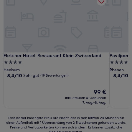
Fletcher Hotel-Restaurant Klein Zwitserland
Paviljoen 
Fletcher Hotel-Restaurant Klein Zwitserland
Paviljoen 
4.0-
4.0-
Sterne-
Sterne-
Heelsum
Rhenen
Unterkunft
Unterkunf
8.4
8.4
8,4/10
8,4/10
Sehr gut
S
(19 Bewertungen)
von
von
10,
10,
Sehr
Der
Sehr
99 €
gut,
Preis
gut,
inkl. Steuern & Gebühren
(19
beträgt
(238
7. Aug.–8. Aug.
Bewertungen)
99 €
Bewertun
Dies
Dies ist der niedrigste Preis pro Nacht, der in den letzten 24 Stunden für
einen Aufenthalt mit 1 Übernachtung von 2 Erwachsenen gefunden wurde.
ist
Preise und Verfügbarkeiten können sich ändern. Es können zusätzliche
der
Bedingungen gelten.