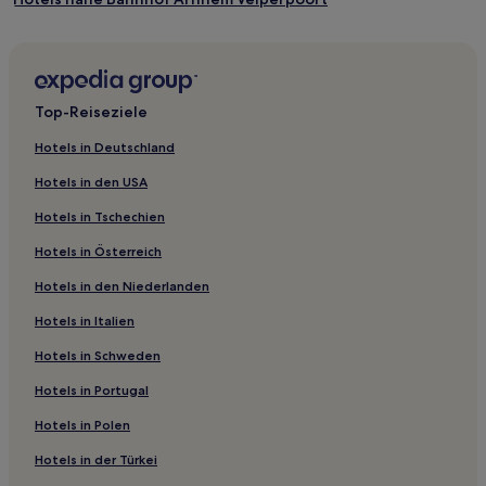
Velp Hotels
Hotels nahe Bahnhof Nijmegen Dukenburg
Hotels nahe Valkhofpark
Top-Reiseziele
Gemeinde Nijkerk: Hotels
Hotels in Deutschland
Arnheim Hotels
Hotels in den USA
Hotels nahe St. Eusebius
Hotels in Tschechien
Hotels nahe Museum Het Valkhof
Hotels in Österreich
Hotels nahe Markt
Hotels in den Niederlanden
Hotels nahe Commanderie van St. Jan
Hotels in Italien
Hotels nahe Nederlands Openluchtmuseum
Hotels nahe Bahnhof Nijmegen
Hotels in Schweden
Gemeinde Ede: Hotels
Hotels in Portugal
Hotels nahe Stadhuis
Hotels in Polen
Stadtzentrum von Nijmegen: Hotels
Hotels in der Türkei