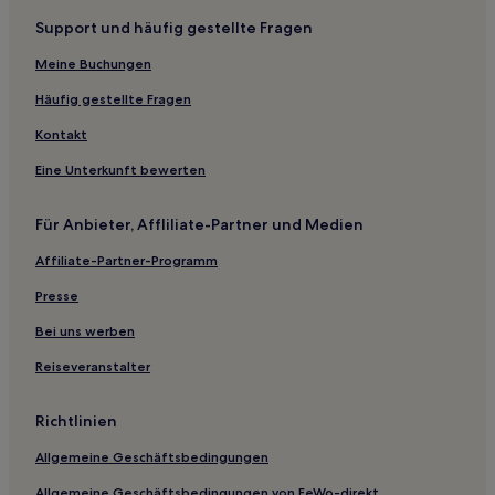
Hotels nahe Historisches Museum
Support und häufig gestellte Fragen
Hotels nahe Grote Markt
Meine Buchungen
Hoenderloo Hotels
Oosterhout Hotels
Häufig gestellte Fragen
Gemeinde Overbetuwe: Hotels
Kontakt
Gemeinde Duiven: Hotels
Eine Unterkunft bewerten
Hotels nahe Rosendaelsche Golfclub
Für Anbieter, Affliliate-Partner und Medien
Nordöstlich von Schaarsbergen: Hotels
Affiliate-Partner-Programm
Hotels nahe Belvédère
Presse
Gemeinde Westervoort: Hotels
Hotels nahe Schouwburg Arnhem
Bei uns werben
Jannendorp Hotels
Reiseveranstalter
Gemeinde Putten: Hotels
Richtlinien
Stationsplein: Hotels
Allgemeine Geschäftsbedingungen
Hotels nahe Oosterbeek Kriegsfriedhof
Allgemeine Geschäftsbedingungen von FeWo-direkt