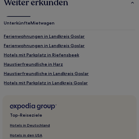
Weiter erkunden
wurde.
Preise
und
Verfügbarkeiten
Unterkünfte
Mietwagen
können
sich
ändern.
Ferienwohnungen in Landkreis Goslar
Es
Ferienwohnungen in Landkreis Goslar
können
zusätzliche
Hotels mit Parkplatz in Riefensbeek
Bedingungen
gelten.
Haustierfreundliche in Harz
Haustierfreundliche in Landkreis Goslar
Hotels mit Parkplatz in Landkreis Goslar
Hotels mit Pool in Landkreis Goslar
Hotels mit Parkplatz in Sankt Andreasberg
Haustierfreundliche in Sankt Andreasberg
Top-Reiseziele
Haustierfreundliche in Altenau
Hotels in Deutschland
Familien in Clausthal-Zellerfeld
Hotels in den USA
Günstige in Clausthal-Zellerfeld