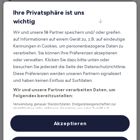
Ich reise geschäftlich
Ihre Privatsphäre ist uns
wichtig
Suchen
Wir und unsere
16
Partner speichern und/ oder greifen
auf Informationen auf einem Gerät zu, z.B. auf eindeutige
Kostenlose Stornierung bei
Kennungen in Cookies, um personenbezogene Daten zu
Planänderungen
verarbeiten. Sie können Ihre Präferenzen akzeptieren
oder verwalten. Klicken Sie dazu bitte unten oder
besuchen Sie jederzeit die Seite der Datenschutzrichtlinie.
Verdiene Prämien für jede
Diese Präferenzen werden unseren Partnern signalisiert
wahrgenommene Übernachtung
und haben keinen Einfluss auf Surfdaten.
Wir und unsere Partner verarbeiten Daten, um
Mehr sparen mit Preisen für Mitglieder
Folgendes bereitzustellen:
Verwendung genauer Standortdaten. Endgeräteeigenschaften zur
Identifikation aktiv abfragen. Speichern von oder Zugriff auf
Informationen auf einem Endgerät. Personalisierte Werbung und
Überprüfe die Preise für diese Daten
Inhalte, Messung von Werbeleistung und der Performance von Inhalten,
Zielgruppenforschung sowie Entwicklung und Verbesserung von
Akzeptieren
Angeboten.
Heute
Morgen
Liste der Partner (Lieferanten)
6. Aug. - 7. Aug.
7. Aug. - 8. Aug.