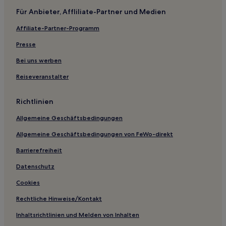
Familien in Hahnenklee-Bockswiese
Für Anbieter, Affliliate-Partner und Medien
Haustierfreundliche in Hahnenklee-Bockswiese
Affiliate-Partner-Programm
Hotels mit Parkplatz in Langelsheim
Presse
Hotels mit inbegriffenem Frühstück in Langelsheim
Haustierfreundliche in Bad Grund
Bei uns werben
Haustierfreundliche in Wolfshagen
Reiseveranstalter
Hotels nahe Salzgittersee
Richtlinien
Hotels nahe Zinnfiguren-Museum
Allgemeine Geschäftsbedingungen
Groß-Freden Hotels
Allgemeine Geschäftsbedingungen von FeWo-direkt
Ottbergen Hotels
Barrierefreiheit
Barum Hotels
Landkreis Wolfenbüttel: Hotels
Datenschutz
Meimerhausen Hotels
Cookies
West Hotels
Rechtliche Hinweise/Kontakt
Hotels nahe Piratenspielplatz
Inhaltsrichtlinien und Melden von Inhalten