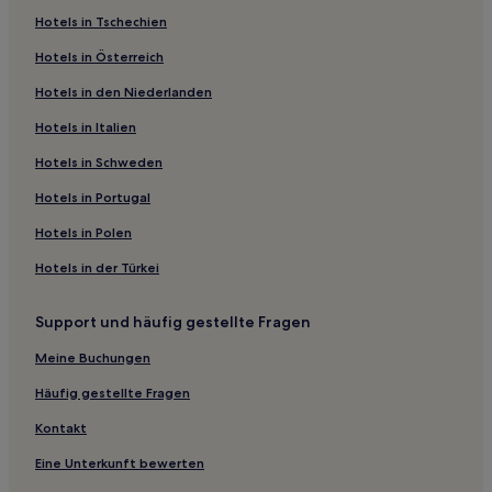
Hotels in Tschechien
Hotels mit inbegriffenem Frühstück in Braunlage
Hotels in Österreich
Haustierfreundliche in Bad Harzburg
Hotels in den Niederlanden
Familien in Bad Harzburg
Hotels in Italien
Haustierfreundliche in Vienenburg
Familien in Goslar
Hotels in Schweden
Hotels mit inbegriffenem Frühstück in Goslar
Hotels in Portugal
Hotels mit Parkplatz in Landkreis Goslar
Hotels in Polen
Haustierfreundliche in Landkreis Goslar
Hotels in der Türkei
Familien in Landkreis Goslar
Support und häufig gestellte Fragen
Hotels mit Küchenzeile in Landkreis Goslar
Meine Buchungen
Hotels mit Fitnessbereich in Landkreis Goslar
Haustierfreundliche in Wildemann
Häufig gestellte Fragen
Haustierfreundliche in Osterode am Harz
Kontakt
Hotels mit Parkplatz in Hahnenklee-Bockswiese
Eine Unterkunft bewerten