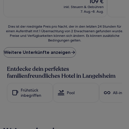
109 €
(61
gut,
Preis
inkl. Steuern & Gebühren
Bewertungen)
(862
beträgt
7. Aug.–8. Aug.
Bewertun
109 €
Dies
Dies ist der niedrigste Preis pro Nacht, der in den letzten 24 Stunden für
einen Aufenthalt mit 1 Übernachtung von 2 Erwachsenen gefunden wurde.
ist
Preise und Verfügbarkeiten können sich ändern. Es können zusätzliche
der
Bedingungen gelten.
niedrigste
Preis
Weitere Unterkünfte anzeigen
pro
Nacht,
der
Entdecke dein perfektes
in
den
familienfreundliches Hotel in Langelsheim
letzten
24 Stunden
für
Frühstück
Pool
All-inclu
einen
inbegriffen
Aufenthalt
mit
1 Übernachtung
von
2 Erwachsenen
gefunden