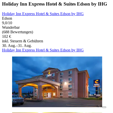
Holiday Inn Express Hotel & Suites Edson by IHG
Holiday Inn Express Hotel & Suites Edson by IHG
Edson
9,0/10
Wunderbar
(688 Bewertungen)
102 €
inkl. Steuern & Gebühren
30. Aug.–31. Aug.
Holiday Inn Express Hotel & Suites Edson by IHG