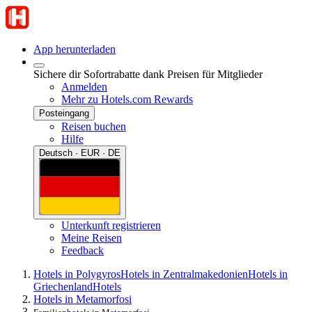
App herunterladen
Sichere dir Sofortrabatte dank Preisen für Mitglieder
Anmelden
Mehr zu Hotels.com Rewards
Posteingang
Reisen buchen
Hilfe
Deutsch · EUR · DE
Unterkunft registrieren
Meine Reisen
Feedback
Hotels in Polygyros
Hotels in Zentralmakedonien
Hotels in
Griechenland
Hotels
Hotels in Metamorfosi