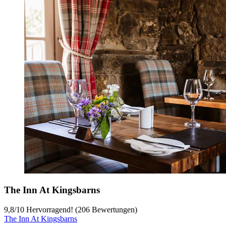
The Inn At Kingsbarns
9,8
/
10
Hervorragend! (206 Bewertungen)
The Inn At Kingsbarns