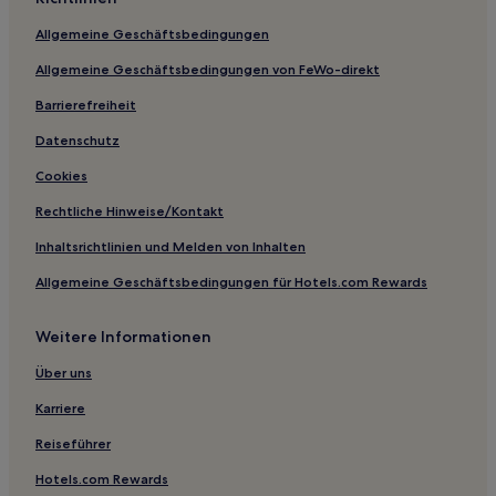
Hotels nahe Yokosuka Arts Theatre
Allgemeine Geschäftsbedingungen
Hotels nahe Dockyard Garden
Allgemeine Geschäftsbedingungen von FeWo-direkt
Hotels nahe Tempel Kuhonji
Barrierefreiheit
Kamakura Hotels
Datenschutz
Hotels nahe Bahnhof Inamuragasaki
Cookies
Hotels nahe Bahnhof Tsujidō
Rechtliche Hinweise/Kontakt
Moriyacho: Hotels
Inhaltsrichtlinien und Melden von Inhalten
Kowada: Hotels
Allgemeine Geschäftsbedingungen für Hotels.com Rewards
Hotels nahe Bahnhof Kamoi
Hotels nahe Station Fujimicho
Weitere Informationen
Koshigoe: Hotels
Über uns
Sakae Bezirk: Hotels
Karriere
Hotels nahe Jōchi-ji
Reiseführer
Hotels nahe Bahnhof Tsurugamine
Hotels.com Rewards
Hotels nahe URARI Fischmarkt