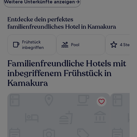
Weitere Unterkünfte anzeigen
pro
Nacht,
der
Entdecke dein perfektes
in
den
familienfreundliches Hotel in Kamakura
letzten
24 Stunden
für
Frühstück
Pool
4 Sterne
einen
inbegriffen
Aufenthalt
mit
Familienfreundliche Hotels mit
1 Übernachtung
von
inbegriffenem Frühstück in
2 Erwachsenen
gefunden
Kamakura
wurde.
Preise
und
Tosei Hotel Cocone Kamakura
Sotetsu Fre
Verfügbarkeiten
können
sich
ändern.
Es
können
zusätzliche