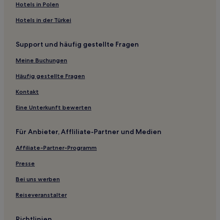
Hotels in Polen
3-Sterne-Hotels in Strand von Zushi
Hotels in der Türkei
3-Sterne-Hotels in Kamakura
2-Sterne-Hotels in Strand von Oiso
Support und häufig gestellte Fragen
2-Sterne-Hotels in Katasekaigan
Meine Buchungen
Hotels nahe Kannonzaki-Strand
Häufig gestellte Fragen
Hayashi: Hotels
Kontakt
Uraga: Hotels
Eine Unterkunft bewerten
Hotels nahe Kainan-Schrein
Hotels nahe Strand Shichirihama
Für Anbieter, Affliliate-Partner und Medien
Ikego: Hotels
Affiliate-Partner-Programm
Hotels nahe Station Tobe
Presse
Hotels nahe Yokohama Great World
Bei uns werben
Oppama: Hotels
Reiseveranstalter
Hotels nahe Station Hakuraku
Hotels nahe Strand Yuigahama
Richtlinien