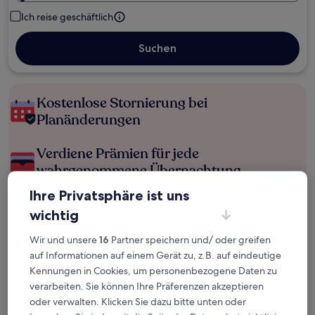
Ich reise geschäftlich
Suchen
Kostenlose Stornierung bei
Planänderungen
Verdiene Prämien für jede
wahrgenommene Übernachtung
Ihre Privatsphäre ist uns
Mehr sparen mit Preisen für Mitglieder
wichtig
Wir und unsere
16
Partner speichern und/ oder greifen
auf Informationen auf einem Gerät zu, z.B. auf eindeutige
Überprüfe die Preise für diese Daten
Kennungen in Cookies, um personenbezogene Daten zu
verarbeiten. Sie können Ihre Präferenzen akzeptieren
Heute
Morgen
oder verwalten. Klicken Sie dazu bitte unten oder
6. Aug. - 7. Aug.
7. Aug. - 8. Aug.