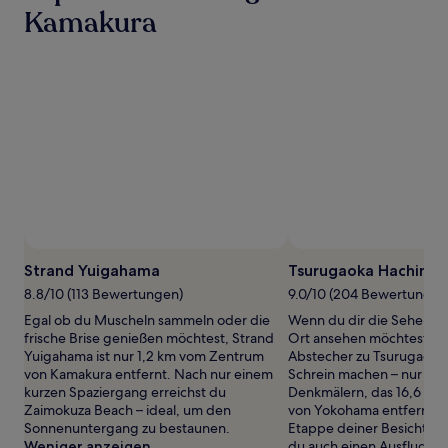
24 Stunden
Kamakura
für
einen
Aufenthalt
mit
1 Übernachtung
von
2 Erwachsenen
gefunden
wurde.
Preise
und
Verfügbarkeiten
können
Foto von Brian Jocson
Öffentliches
sich
Foto
Strand Yuigahama
Tsurugaoka Hachiman
ändern.
von
Es
8.8/10 (113 Bewertungen)
9.0/10 (204 Bewertungen
Brian
können
Egal ob du Muscheln sammeln oder die
Wenn du dir die Sehensw
Jocson
zusätzliche
frische Brise genießen möchtest, Strand
Ort ansehen möchtest, sol
Bedingungen
Yuigahama ist nur 1,2 km vom Zentrum
Abstecher zu Tsurugaok
gelten.
von Kamakura entfernt. Nach nur einem
Schrein machen – nur eine
kurzen Spaziergang erreichst du
Denkmälern, das 16,6 km
Zaimokuza Beach – ideal, um den
von Yokohama entfernt lie
Sonnenuntergang zu bestaunen.
Etappe deiner Besichtigu
Weniger anzeigen
du auch einen Ausflug z