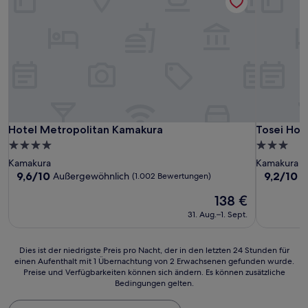
Hotel Metropolitan Kamakura
Tosei Hot
Hotel Metropolitan Kamakura
Tosei Hot
4.0-
3.0-
Sterne-
Sterne-
Kamakura
Kamakura
Unterkunft
Unterkunf
9.6
9.2
9,6/10
9,2/10
Außergewöhnlich
W
(1.002 Bewertungen)
von
von
Der
138 €
10,
10,
Preis
Außergewöhnlich,
Wunderba
31. Aug.–1. Sept.
beträgt
(1.002
(722
138 €
Bewertungen)
Bewertun
Dies
Dies ist der niedrigste Preis pro Nacht, der in den letzten 24 Stunden für
einen Aufenthalt mit 1 Übernachtung von 2 Erwachsenen gefunden wurde.
ist
Preise und Verfügbarkeiten können sich ändern. Es können zusätzliche
der
Bedingungen gelten.
niedrigste
Preis