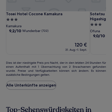
Bedingungen
gelten.
Tosei
Tosei
Sotetsu
Tosei Hotel Cocone Kamakura
Sotetsu Fre
Tosei Hotel Cocone Kamakura
Sotetsu Fr
Hotel
Hotel
Fresa
Higashiguch
3.0-
Cocone
Cocone
Inn
3.0-
Sterne-
Kamakura
Kamakura
Kamakura
Kamakura
Sterne-
Unterkunft
9.2
9,2/10
Wunderbar
(722)
Ofuna
Ofuna
von
Unterkunft
9.0
9,0/10
Wu
10,
Higashiguch
von
Wunderbar,
Der
120 €
10,
(722)
Preis
Wunderbar,
31. Aug.–1. Sept.
beträgt
(1005)
120 €
Dies
Dies ist der niedrigste Preis pro Nacht, der in den letzten 24 Stunden für
einen Aufenthalt mit 1 Übernachtung von 2 Erwachsenen gefunden
ist
wurde. Preise und Verfügbarkeiten können sich ändern. Es können
der
zusätzliche Bedingungen gelten.
niedrigste
Preis
Alle Unterkünfte anzeigen
pro
Nacht,
der
in
den
Top-Sehenswürdigkeiten in
letzten