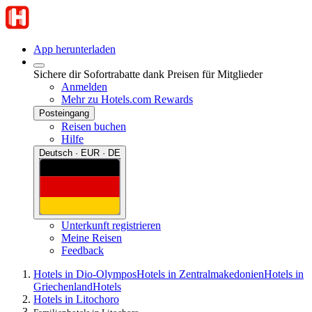
App herunterladen
Sichere dir Sofortrabatte dank Preisen für Mitglieder
Anmelden
Mehr zu Hotels.com Rewards
Posteingang
Reisen buchen
Hilfe
Deutsch · EUR · DE
Unterkunft registrieren
Meine Reisen
Feedback
Hotels in Dio-Olympos
Hotels in Zentralmakedonien
Hotels in
Griechenland
Hotels
Hotels in Litochoro