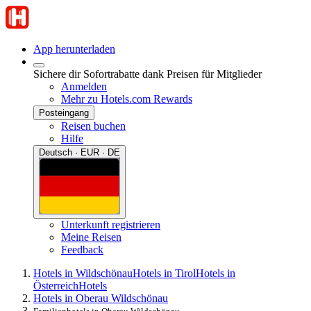
App herunterladen
Sichere dir Sofortrabatte dank Preisen für Mitglieder
Anmelden
Mehr zu Hotels.com Rewards
Posteingang
Reisen buchen
Hilfe
Deutsch · EUR · DE
Unterkunft registrieren
Meine Reisen
Feedback
Hotels in Wildschönau
Hotels in Tirol
Hotels in
Österreich
Hotels
Hotels in Oberau Wildschönau