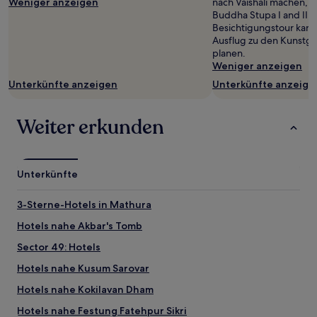
Weniger anzeigen
nach Vaishali machen, d
wurde.
Buddha Stupa I and II. 
Preise
Besichtigungstour kann
und
Ausflug zu den Kunstg
Verfügbarkeiten
planen.
können
Weniger anzeigen
sich
ändern.
Unterkünfte anzeigen
Unterkünfte anzeige
Es
können
zusätzliche
Weiter erkunden
Bedingungen
gelten.
Unterkünfte
3-Sterne-Hotels in Mathura
Hotels nahe Akbar's Tomb
Sector 49: Hotels
Hotels nahe Kusum Sarovar
Hotels nahe Kokilavan Dham
Hotels nahe Festung Fatehpur Sikri