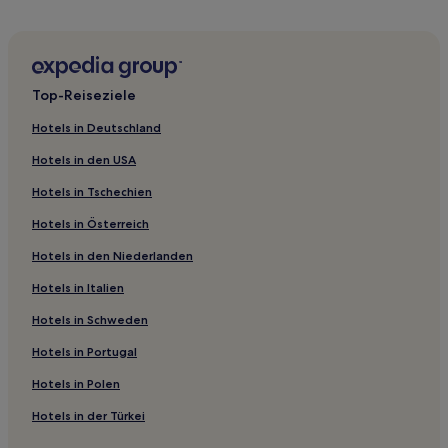
Hotels nahe Bahnhof Festung von Agra
Agra Hotels
Aligarh: Hotels
Top-Reiseziele
Hotels nahe Dwarkadhish Temple
Hotels in Deutschland
Hotels nahe Bhuteshwar Mahadev Temple
Hotels in den USA
Kaushambi: Hotels
Hotels in Tschechien
Vaishali: Hotels
Hotels in Österreich
Hotels nahe Sri Krishna Janmabhoomi Temple Complex
Hotels in den Niederlanden
Modinagar Hotels
Hotels in Italien
Bulandshahr Hotels
Noida Hotels
Hotels in Schweden
Mathura Hotels
Hotels in Portugal
Rampur Hotels
Hotels in Polen
Distrikt Etah: Hotels
Hotels in der Türkei
Jalesar Hotels