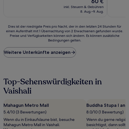
60 €
10,
10,
Preis
Gut,
Gut,
inkl. Steuern & Gebühren
beträgt
(193
(61
8. Aug.–9. Aug.
60 €
Bewertungen)
Bewertun
Dies
Dies ist der niedrigste Preis pro Nacht, der in den letzten 24 Stunden für
einen Aufenthalt mit 1 Übernachtung von 2 Erwachsenen gefunden wurde.
ist
Preise und Verfügbarkeiten können sich ändern. Es können zusätzliche
der
Bedingungen gelten.
niedrigste
Preis
Weitere Unterkünfte anzeigen
pro
Nacht,
der
in
den
letzten
Top-Sehenswürdigkeiten in
24 Stunden
Vaishali
für
einen
Aufenthalt
mit
Mahagun Metro Mall
Buddha Stupa I and 
1 Übernachtung
5.4/10 (3 Bewertungen)
8.0/10 (1 Bewertung)
von
Wenn du in Einkaufslaune bist, besuche
Wenn du gerne religiö
2 Erwachsenen
Mahagun Metro Mall in Vaishali.
besichtigst, dann sollt
gefunden