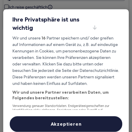
Ich reise geschäftlich
Ihre Privatsphäre ist uns
Suchen
wichtig
Wir und unsere
16
Partner speichern und/ oder greifen
Kostenlose Stornierung bei
auf Informationen auf einem Gerät zu, z.B. auf eindeutige
Planänderungen
Kennungen in Cookies, um personenbezogene Daten zu
verarbeiten. Sie können Ihre Präferenzen akzeptieren
Verdiene Prämien für jede
oder verwalten. Klicken Sie dazu bitte unten oder
wahrgenommene Übernachtung
besuchen Sie jederzeit die Seite der Datenschutzrichtlinie.
Diese Präferenzen werden unseren Partnern signalisiert
und haben keinen Einfluss auf Surfdaten.
Mehr sparen mit Preisen für Mitglieder
Wir und unsere Partner verarbeiten Daten, um
Folgendes bereitzustellen:
Verwendung genauer Standortdaten. Endgeräteeigenschaften zur
Identifikation aktiv abfragen. Speichern von oder Zugriff auf
Überprüfe die Preise für diese Daten
Informationen auf einem Endgerät. Personalisierte Werbung und
Inhalte, Messung von Werbeleistung und der Performance von Inhalten,
Zielgruppenforschung sowie Entwicklung und Verbesserung von
Heute
Morgen
Akzeptieren
Angeboten.
6. Aug. - 7. Aug.
7. Aug. - 8. Aug.
Liste der Partner (Lieferanten)