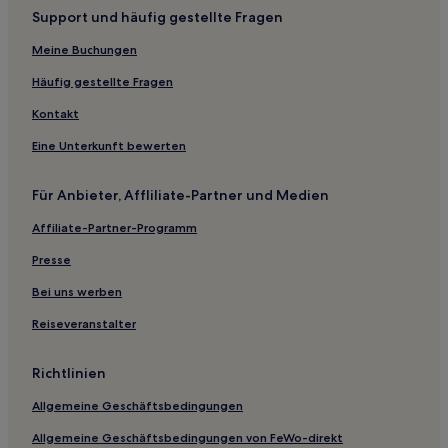
Support und häufig gestellte Fragen
Mat Hotels
Meine Buchungen
Jaypee Greens Hotels
Sahibabad: Hotels
Häufig gestellte Fragen
Sikandra: Hotels
Kontakt
Hotels nahe Sri Radhavallabh Vrindavan Temple
Eine Unterkunft bewerten
Gasthäuser in Mathura
Für Anbieter, Affliliate-Partner und Medien
B&B in Noida
Affiliate-Partner-Programm
Gasthäuser in Agra
Presse
Familien in Greater Noida
Business in Noida
Bei uns werben
Günstige in Vrindavan
Reiseveranstalter
Business in Vaishali
Richtlinien
Günstige in Indirapuram
Allgemeine Geschäftsbedingungen
Familien in Agra
Allgemeine Geschäftsbedingungen von FeWo-direkt
Hotels mit inbegriffenem Frühstück in Meerut