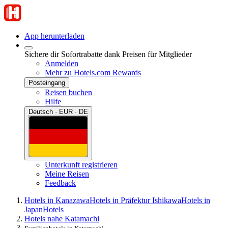
App herunterladen
Sichere dir Sofortrabatte dank Preisen für Mitglieder
Anmelden
Mehr zu Hotels.com Rewards
Posteingang
Reisen buchen
Hilfe
Deutsch · EUR · DE
Unterkunft registrieren
Meine Reisen
Feedback
Hotels in Kanazawa
Hotels in Präfektur Ishikawa
Hotels in
Japan
Hotels
Hotels nahe Katamachi