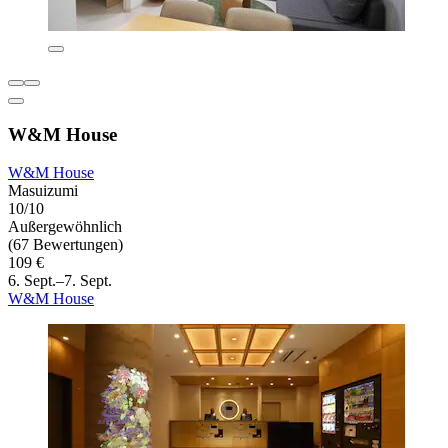
W&M House
W&M House
Masuizumi
10/10
Außergewöhnlich
(67 Bewertungen)
109 €
6. Sept.–7. Sept.
W&M House