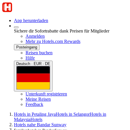
App herunterladen
Sichere dir Sofortrabatte dank Preisen für Mitglieder
Anmelden
Mehr zu Hotels.com Rewards
Posteingang
Reisen buchen
Hilfe
Deutsch · EUR · DE
Unterkunft registrieren
Meine Reisen
Feedback
Hotels in Petaling Jaya
Hotels in Selangor
Hotels in
Malaysia
Hotels
Hotels nahe Bandar Sunway