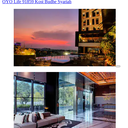
OYO Life 91859 Kost Budhe Syariah