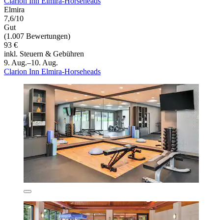
Clarion Inn Elmira-Horseheads
Elmira
7,6/10
Gut
(1.007 Bewertungen)
93 €
inkl. Steuern & Gebühren
9. Aug.–10. Aug.
Clarion Inn Elmira-Horseheads