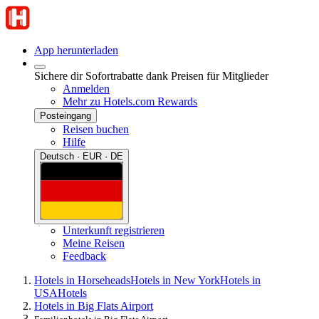
App herunterladen
Sichere dir Sofortrabatte dank Preisen für Mitglieder
Anmelden
Mehr zu Hotels.com Rewards
Posteingang
Reisen buchen
Hilfe
Deutsch · EUR · DE
Unterkunft registrieren
Meine Reisen
Feedback
Hotels in Horseheads
Hotels in New York
Hotels in
USA
Hotels
Hotels in Big Flats Airport