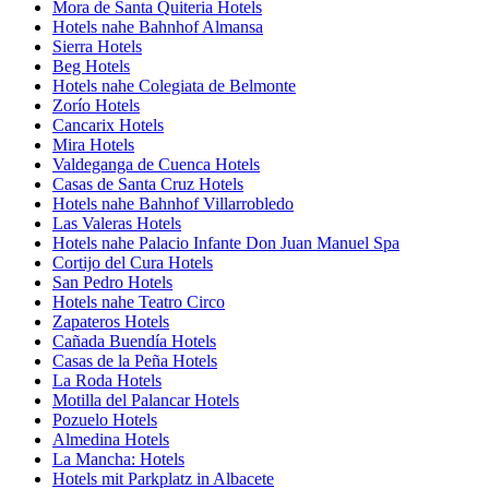
Mora de Santa Quiteria Hotels
Hotels nahe Bahnhof Almansa
Sierra Hotels
Beg Hotels
Hotels nahe Colegiata de Belmonte
Zorío Hotels
Cancarix Hotels
Mira Hotels
Valdeganga de Cuenca Hotels
Casas de Santa Cruz Hotels
Hotels nahe Bahnhof Villarrobledo
Las Valeras Hotels
Hotels nahe Palacio Infante Don Juan Manuel Spa
Cortijo del Cura Hotels
San Pedro Hotels
Hotels nahe Teatro Circo
Zapateros Hotels
Cañada Buendía Hotels
Casas de la Peña Hotels
La Roda Hotels
Motilla del Palancar Hotels
Pozuelo Hotels
Almedina Hotels
La Mancha: Hotels
Hotels mit Parkplatz in Albacete