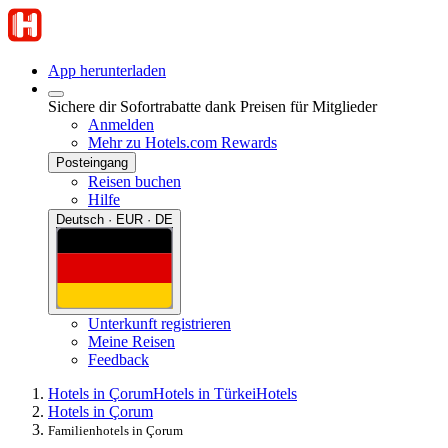
App herunterladen
Sichere dir Sofortrabatte dank Preisen für Mitglieder
Anmelden
Mehr zu Hotels.com Rewards
Posteingang
Reisen buchen
Hilfe
Deutsch · EUR · DE
Unterkunft registrieren
Meine Reisen
Feedback
Hotels in Çorum
Hotels in Türkei
Hotels
Hotels in Çorum
Familienhotels in Çorum