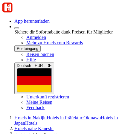
App herunterladen
Sichere dir Sofortrabatte dank Preisen für Mitglieder
Anmelden
Mehr zu Hotels.com Rewards
Posteingang
Reisen buchen
Hilfe
Deutsch · EUR · DE
Unterkunft registrieren
Meine Reisen
Feedback
Hotels in Nakijin
Hotels in Präfektur Okinawa
Hotels in
Japan
Hotels
Hotels nahe Kaneshi