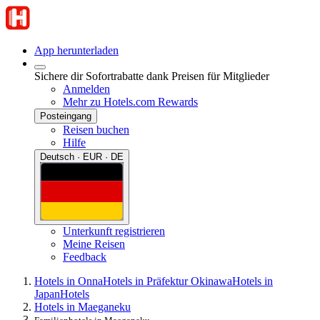
App herunterladen
Sichere dir Sofortrabatte dank Preisen für Mitglieder
Anmelden
Mehr zu Hotels.com Rewards
Posteingang
Reisen buchen
Hilfe
Deutsch · EUR · DE
Unterkunft registrieren
Meine Reisen
Feedback
Hotels in Onna
Hotels in Präfektur Okinawa
Hotels in
Japan
Hotels
Hotels in Maeganeku