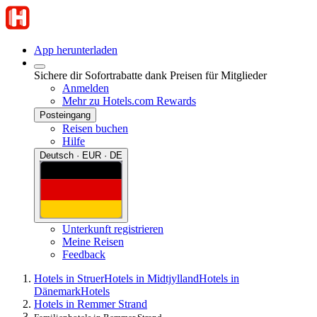
App herunterladen
Sichere dir Sofortrabatte dank Preisen für Mitglieder
Anmelden
Mehr zu Hotels.com Rewards
Posteingang
Reisen buchen
Hilfe
Deutsch · EUR · DE
Unterkunft registrieren
Meine Reisen
Feedback
Hotels in Struer
Hotels in Midtjylland
Hotels in
Dänemark
Hotels
Hotels in Remmer Strand