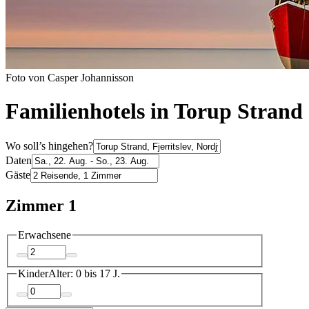
Foto von Casper Johannisson
Familienhotels in Torup Strand
Wo soll’s hingehen?
Daten
Gäste
Zimmer 1
Erwachsene
Kinder
Alter: 0 bis 17 J.